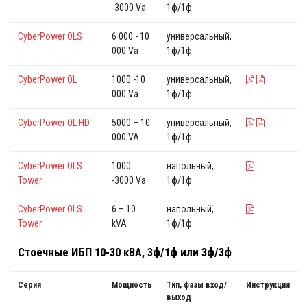
-3000 Va
1ф/1ф
CyberPower OLS
6 000 - 10
универсальный,
000 Va
1ф/1ф
CyberPower OL
1000 -10
универсальный,
000 Va
1ф/1ф
CyberPower OL HD
5000 – 10
универсальный,
000 VA
1ф/1ф
CyberPower OLS
1000
напольный,
Tower
-3000 Va
1ф/1ф
CyberPower OLS
6 – 10
напольный,
Tower
kVA
1ф/1ф
Стоечные ИБП 10-30 кВА, 3ф/1ф или 3ф/3ф
Серия
Мощность
Тип, фазы вход/
Инструкция
выход