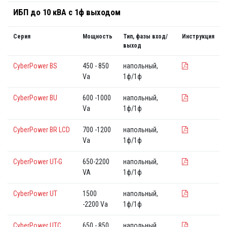
ИБП до 10 кВА с 1ф выходом
Серия
Мощность
Тип, фазы вход/
Инструкция
выход
CyberPower BS
450 - 850
напольный,
Va
1ф/1ф
CyberPower BU
600 -1000
напольный,
Va
1ф/1ф
CyberPower BR LCD
700 -1200
напольный,
Va
1ф/1ф
CyberPower UT-G
650-2200
напольный,
VA
1ф/1ф
CyberPower UT
1500
напольный,
-2200 Va
1ф/1ф
CyberPower UTC
650 - 850
напольный,