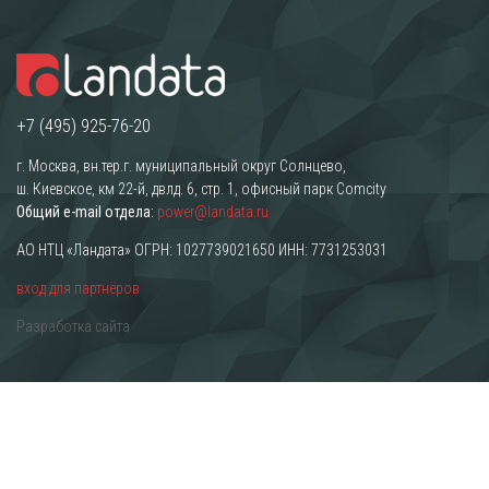
+7 (495) 925-76-20
г. Москва, вн.тер.г. муниципальный округ Солнцево,
ш. Киевское, км 22-й, двлд. 6, стр. 1, офисный парк Comcity
Общий e-mail отдела:
power@landata.ru
АО НТЦ «Ландата» ОГРН: 1027739021650 ИНН: 7731253031
вход для партнёров
Разработка сайта