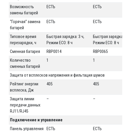
Возможность
ЕСТЬ
ЕСТЬ
замены батарей
“Горячая” замена
ЕСТЬ
ЕСТЬ
батарей
Типовое время
Быстрая зарядка: 3 ч,
Быстрая зарядка: 3 ч,
перезарядки, ч
Режим ECO: 8 ч
Режим ECO: 8 ч
Сменная батарея
RBP0014
RBP0065
Количество
1
1
сменных батарей
Защита от всплесков напряжения и фильтация шумов
Рейтинг энергии
405
405
всплеска, Дж
Защита линии
–
–
передачи данных
RJ11/RJ45
Подключение и управление
Панель управления
ЕСТЬ
ЕСТЬ