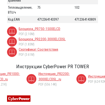
хранения
Тепловыделение,
75
102
BTU/ч
Код EAN
4712364143397
4712364143809
Брошюра_PR750-1500ELCD
PDF (2.10M)
Брошюра_PR2200-3000ELCDSL
PDF (1.83M)
Сертификат Соответствия
PDF (3.61M)
Инструкции CyberPower PR TOWER
кция_PR1000-
Инструкция_PR2200-
Инструкци
CD_ru
3000ELCDSL_ru
PDF (624.92
.21K)
PDF (556.14K)