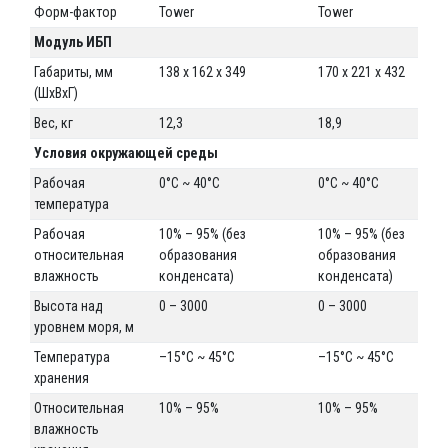
Форм-фактор
Tower
Tower
Модуль ИБП
Габариты, мм
138 x 162 x 349
170 x 221 x 432
(ШxВxГ)
Вес, кг
12,3
18,9
Условия окружающей среды
Рабочая
0°C ~ 40°C
0°C ~ 40°C
температура
Рабочая
10% – 95% (без
10% – 95% (без
относительная
образования
образования
влажность
конденсата)
конденсата)
Высота над
0 – 3000
0 – 3000
уровнем моря, м
Температура
–15°C ~ 45°C
–15°C ~ 45°C
хранения
Относительная
10% – 95%
10% – 95%
влажность