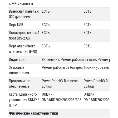
с ЖК-дисплеем
Выносная панель с
ЕСТЬ
ЕСТЬ
ЖК-дисплеем
Порт USB
ЕСТЬ
ЕСТЬ
Последовательный
ЕСТЬ
ЕСТЬ
порт (RS-232)
Порт аварийного
ЕСТЬ
ЕСТЬ
отключения (EPO)
Индикация
Включение, Режим работы от сети, Режим рабо
Звуковые
Режим работы от батареи, Низкий уровень заря
оповещения
Программное
PowerPanel® Business
PowerPanel® Busines
обеспечение
Edition
Edition
Карта удаленного
ОПЦИЯ
ОПЦИЯ
управления SNMP /
RMCARD202/203/205/305
RMCARD202/203/205/
HTTP
Физические характеристики