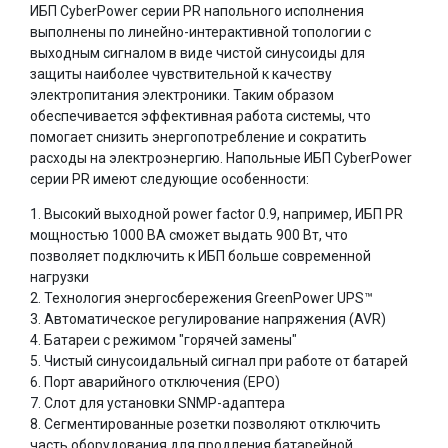
ИБП CyberPower серии PR напольного исполнения
выполнены по линейно-интерактивной топологии с
выходным сигналом в виде чистой синусоиды для
защиты наиболее чувствительной к качеству
электропитания электроники. Таким образом
обеспечивается эффективная работа системы, что
помогает снизить энергопотребление и сократить
расходы на электроэнергию. Напольные ИБП CyberPower
серии PR имеют следующие особенности:
1. Высокий выходной power factor 0.9, например, ИБП PR
мощностью 1000 ВА сможет выдать 900 Вт, что
позволяет подключить к ИБП больше современной
нагрузки
2. Технология энергосбережения GreenPower UPS™
3. Автоматическое регулирование напряжения (AVR)
4. Батареи с режимом "горячей замены"
5. Чистый синусоидальный сигнал при работе от батарей
6. Порт аварийного отключения (EPO)
7. Слот для установки SNMP-адаптера
8. Сегментированные розетки позволяют отключить
часть оборудования для продления батарейной