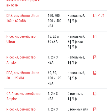
шкафам
DPS, семейство Ultron
160, 200,
Напольный,
160 – 600кВА
300 и 400
3ф/3ф
кВА
H-серия, семейство
15, 20 и
Напольный,
Ultron
30 кВА
3ф/1ф или
3ф/3ф
N-серия, семейство
1, 2 и 3
Напольные,
Amplon
кВА
1ф/1ф
DPS, семейство Ultron
60, 80,
Напольный,
60 – 120кВА
100 и 120
3ф/3ф
кВА
GAIA серия, семейство
1, 2 и 3
Стоечные,
Amplon
кВА
1ф/1ф
R-серия, семейство
1, 2 и 3
Стоечный или