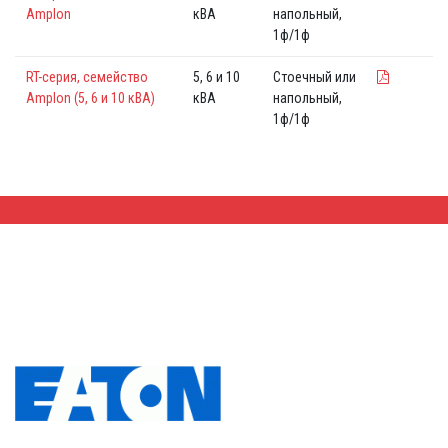
Amplon
кВА
напольный,
1ф/1ф
RT-серия, семейство
5, 6 и 10
Стоечный или
Amplon (5, 6 и 10 кВА)
кВА
напольный,
1ф/1ф