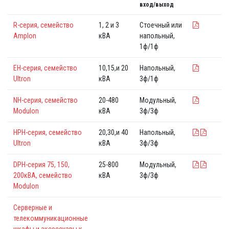
вход/выход
R-серия, семейство
1, 2 и 3
Стоечный или
Amplon
кВА
напольный,
1ф/1ф
EH-серия, семейство
10,15,и 20
Напольный,
Ultron
кВА
3ф/1ф
NH-серия, семейство
20-480
Модульный,
Modulon
кВА
3ф/3ф
HPH-серия, семейство
20,30,и 40
Напольный,
Ultron
кВА
3ф/3ф
DPH-серия 75, 150,
25-800
Модульный,
200кВА, семейство
кВА
3ф/3ф
Modulon
Серверные и
телекоммуникационные
шкафы и аксессуары к