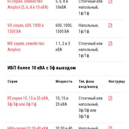
RT-серия, семейство
5, 6, 8 и
Стоечный или
Amplon (5, 6, 8 и 10 кВА)
10кВА
напольный,
1ф/1ф
VX-серия, 600, 1000 и
600, 1000,
Напольные,
1500 ВА
1500 ВА
1ф/1ф
MX-серия, семейство
1.1, 2 и 3
Стоечный или
Amplon
кВА
напольный,
1ф/1ф
ИБП более 10 кВА с 3ф выходом
Серия
Мощность
Тип, фазы
Инструкция
вход/выход
RT-серия 10, 15 и 20 кВА,
10, 15 и
Стоечный или
3ф/3ф или 3ф/1ф
20 кВА
напольный,
3ф/3ф или
3ф/1ф
HPH-серия G2 20-40 кВА
20,30,и 40
Напольный,