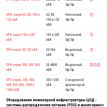
кВА
3ф/3ф
HPH- серия 60, 80, 100 и
60, 80,
Напольный,
120 кВА
100 и 120
3ф/3ф
кВА
HPH-серия 160 и 200
160 и 200
Напольный,
кВА
кВА
3ф/3ф
DPH-серия 20-120 кВА
25-960
Модульный,
кВА
3ф/3ф
DPH-серия 300, 500, 600
50-4800
Модульный,
кВА
кВА
3ф/3ф
DPS-серия, 300, 400,
300-1200
С модульной
500, 600, 800, 1000 и
кВА
архитектурой,
1200 кВА
3ф/3ф
Оборудование инженерной инфраструктуры ЦОД -
системы распределения питания (PDU) и мониторинга