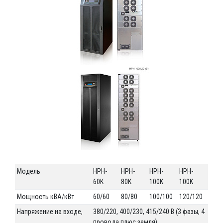
Модель
HPH-
HPH-
HPH-
HPH-
60K
80K
100K
100K
Мощность кВА/кВт
60/60
80/80
100/100
120/120
Напряжение на входе,
380/220, 400/230, 415/240 В (3 фазы, 4
провода плюс земля)