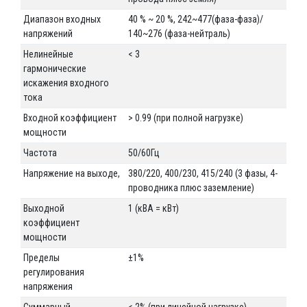
Диапазон входных
40 % ~ 20 %, 242~477(фаза-фаза)/
напряжений
140~276 (фаза-нейтраль)
Нелинейные
< 3
гармонические
искажения входного
тока
Входной коэффициент
> 0.99 (при полной нагрузке)
мощности
Частота
50/60Гц
Напряжение на выходе,
380/220, 400/230, 415/240 (3 фазы, 4-
проводника плюс заземление)
Выходной
1 (кВА = кВт)
коэффициент
мощности
Пределы
±1%
регулирования
напряжения
Суммарный
< 2% (при линейной нагрузке)