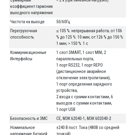
коэффициент гармоник
выходного напряжения
Частота на выходе
50/60Гц
Перегрузочная
≤ 105 %: непрерывная работа; от 106
способность
% до 125 %: 10 мин; от 126 % до 150 %:
1 мин; > 150 %: 1 с
Коммуникационные
1 слот SMART, 1 слот MINI, 2
Интерфейсы
параллельных порта,
1 порт RS232, 1 порт REPO
(дистанционное аварийное
отключение электропитания),
1 порт определения зарядного
устройства,
2 входа с сухими контактами, 6
выходов с сухими контактами,
1 порт USB
Безопасность и ЭМС
CE, МЭК 62040-1, МЭК 602040-2
Номинальное
±240 В пост. Тока (480В со средней
напряжение батарей
точкой)