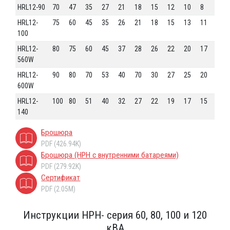
HRL12-90
70
47
35
27
21
18
15
12
10
8
HRL12-
75
60
45
35
26
21
18
15
13
11
100
HRL12-
80
75
60
45
37
28
26
22
20
17
560W
HRL12-
90
80
70
53
40
70
30
27
25
20
600W
HRL12-
100
80
51
40
32
27
22
19
17
15
140
Брошюра
PDF (426.94K)
Брошюра (HPH с внутренними батареями)
PDF (279.92K)
Сертификат
PDF (2.05M)
Инструкции HPH- серия 60, 80, 100 и 120
кВА