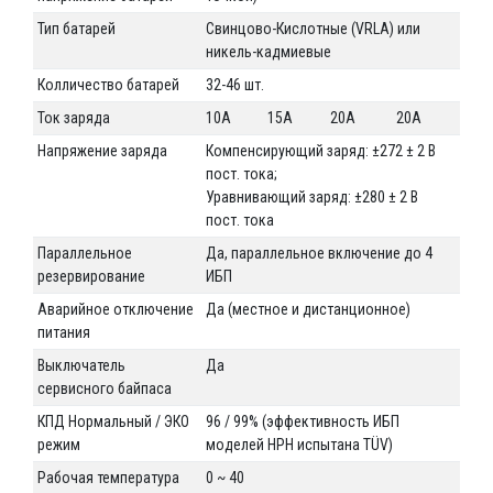
Тип батарей
Свинцово-Кислотные (VRLA) или
никель-кадмиевые
Колличество батарей
32-46 шт.
Ток заряда
10А
15А
20А
20А
Напряжение заряда
Компенсирующий заряд: ±272 ± 2 В
пост. тока;
Уравнивающий заряд: ±280 ± 2 В
пост. тока
Параллельное
Да, параллельное включение до 4
резервирование
ИБП
Аварийное отключение
Да (местное и дистанционное)
питания
Выключатель
Да
сервисного байпаса
КПД Нормальный / ЭКО
96 / 99% (эффективность ИБП
режим
моделей HPH испытана TÜV)
Рабочая температура
0 ~ 40