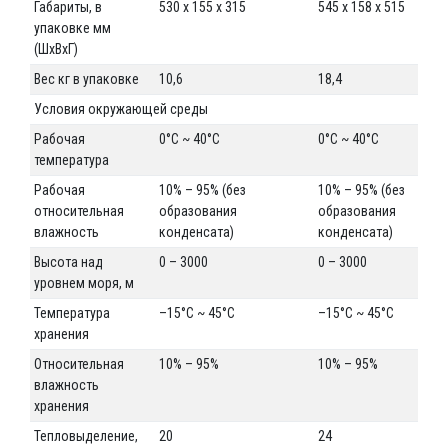
Габариты, в
530 x 155 x 315
545 x 158 x 515
упаковке мм
(ШxВxГ)
Вес кг в упаковке
10,6
18,4
Условия окружающей среды
Рабочая
0°C ~ 40°C
0°C ~ 40°C
температура
Рабочая
10% – 95% (без
10% – 95% (без
относительная
образования
образования
влажность
конденсата)
конденсата)
Высота над
0 – 3000
0 – 3000
уровнем моря, м
Температура
–15°C ~ 45°C
–15°C ~ 45°C
хранения
Относительная
10% – 95%
10% – 95%
влажность
хранения
Тепловыделение,
20
24