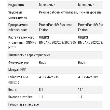
Индикация
Включение
Включение
Звуковые
Режим работы от батареи, Низкий уровень заря
оповещения
Программное
PowerPanel® Business
PowerPanel® Busines
обеспечение
Edition
Edition
Карта удаленного
ОПЦИЯ
ОПЦИЯ
управления SNMP /
RMCARD202/203/205/305
RMCARD202/203/205/
HTTP
Физические характеристики
Форм-фактор
Rack
Rack
Модуль ИБП
Габариты, мм
433 x 44 x 235
433 x 44 x 389
(ШxВxГ)
Вес, кг
8,1
16,1
Высота в стойке
1U
1U
Габариты в упаковке