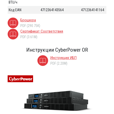
BTU/ч
Код EAN
4712364143564
4712364141164
Брошюра
PDF (290.75K)
Сертификат Соответствия
PDF (3.61M)
Инструкции CyberPower OR
Инструкция ИБП
PDF (2.20M)