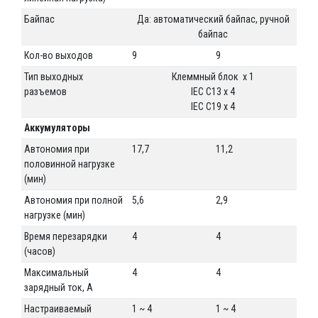
Байпас
Да: автоматический байпас, ручной
байпас
Кол-во выходов
9
9
Тип выходных
Клеммный блок x 1
разъемов
IEC C13 x 4
IEC C19 x 4
Аккумуляторы
Автономия при
17,7
11,2
половинной нагрузке
(мин)
Автономия при полной
5,6
2,9
нагрузке (мин)
Время перезарядки
4
4
(часов)
Максимальный
4
4
зарядный ток, А
Настраиваемый
1 ~ 4
1 ~ 4