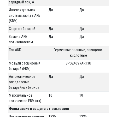
зарядный ток, А
Интелектуальная
Да
Да
система заряда АКБ
(SBM)
Старт от батарей
Да
Да
Замена АКБ
Да
Да
пользователем
Тип АКБ
Герметизированные, свинцово-
кислотные
Модули расширения
BPS240V7ART3U
батарей (EBM)
Автоматическое
Да
Да
определение
батарейных блоков
Максимальное
10
10
количество EBM (шт)
Фильтрация и защита от всплесков
Поглощаемая энергия
1335
1335