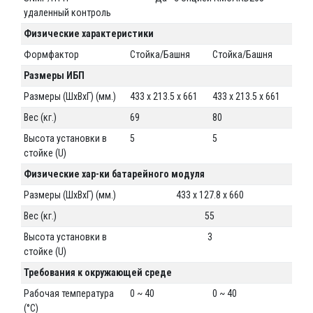
удаленный контроль
Физические характеристики
Формфактор
Стойка/Башня
Стойка/Башня
Размеры ИБП
Размеры (ШхВхГ) (мм.)
433 x 213.5 x 661
433 x 213.5 x 661
Вес (кг.)
69
80
Высота установки в
5
5
стойке (U)
Физические хар-ки батарейного модуля
Размеры (ШхВхГ) (мм.)
433 x 127.8 x 660
Вес (кг.)
55
Высота установки в
3
стойке (U)
Требования к окружающей среде
Рабочая температура
0 ~ 40
0 ~ 40
(°C)