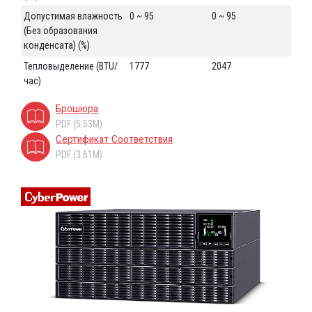
Допустимая влажность
0 ~ 95
0 ~ 95
(Без образования
конденсата) (%)
Тепловыделение (BTU/
1777
2047
час)
Брошюра
PDF (5.53M)
Сертификат Соответствия
PDF (3.61M)