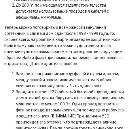
До 2001г. по имеющемуся заделу строительства
допускается использование проводов и кабелей с
алюминиевыми жилами.
Теперь можно поговорить о возможности зануления
оргтехники. Если ваш дом сдан после 1998 - 1999 года, то,
скорее всего, на розетки в квартире заведен защитный ноль.
Если вас мучают сомнения, то можно удостовериться в
наличии нуля на заземляющем контакте розетки следующим
образом. Найти фазу (при помощи, например, однополюсного
индикатора). Далее один из способов:
Замерить напряжение между фазой и нулем и, затем,
между фазой и заземляющим контактом. В обоих
случаях показания должны быть одинаковы.
Зарядить патрон Е27 (обычный бытовой) проводниками
достаточной длины. Вкрутить в него лампу накаливания
мощностью не менее 100 Вт. Один провод вставить в
фазное гнездо, вторым коснуться поочередно рабочего
и защитного нуля (
ВНИМАНИЕ!
При наличии УЗО
произойдет его отсечка, что подтверждает наличие
защитного нуля). Лампа должна гореть одинаково ярко