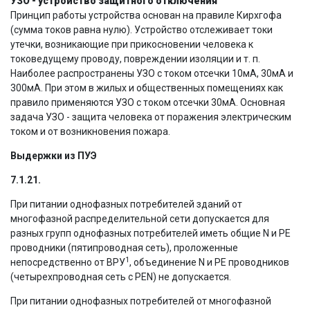
УЗО - устройство защитного отключения
Принцип работы устройства основан на правиле Кирхгофа
(сумма токов равна нулю). Устройство отслеживает токи
утечки, возникающие при прикосновении человека к
токоведущему проводу, повреждении изоляции и т. п.
Наиболее распространены УЗО с током отсечки 10мА, 30мА и
300мА. При этом в жилых и общественных помещениях как
правило применяются УЗО с током отсечки 30мА. Основная
задача УЗО - защита человека от поражения электрическим
током и от возникновения пожара.
Выдержки из ПУЭ
7.1.21.
При питании однофазных потребителей зданий от
многофазной распределительной сети допускается для
разных групп однофазных потребителей иметь общие N и PE
проводники (пятипроводная сеть), проложенные
1
непосредственно от ВРУ
, объединение N и PE проводников
(четырехпроводная сеть с PEN) не допускается.
При питании однофазных потребителей от многофазной