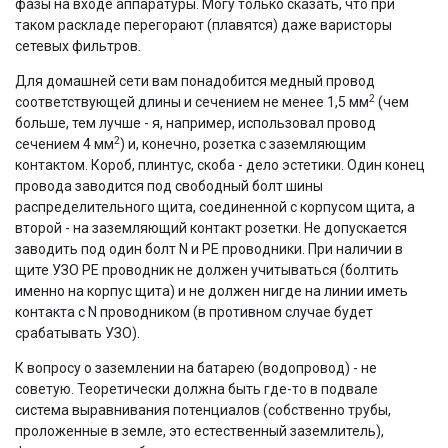
фазы на входе аппаратуры. Могу только сказать, что при
таком раскладе перегорают (плавятся) даже варисторы
сетевых фильтров.
Для домашней сети вам понадобится медный провод
2
соответствующей длины и сечением не менее 1,5 мм
(чем
больше, тем лучше - я, например, использовал провод
2
сечением 4 мм
) и, конечно, розетка с заземляющим
контактом. Короб, плинтус, скоба - дело эстетики. Один конец
провода заводится под свободный болт шины
распределительного щита, соединенной с корпусом щита, а
второй - на заземляющий контакт розетки. Не допускается
заводить под один болт N и РЕ проводники. При наличии в
щите УЗО РЕ проводник не должен учитываться (болтить
именно на корпус щита) и не должен нигде на линии иметь
контакта с N проводником (в противном случае будет
срабатывать УЗО).
К вопросу о заземлении на батарею (водопровод) - не
советую. Теоретически должна быть где-то в подвале
система выравнивания потенциалов (собственно трубы,
проложенные в земле, это естественный заземлитель),