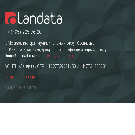
+7 (495) 925-76-20
г. Москва, вн.тер.г. муниципальный округ Солнцево,
ш. Киевское, км 22-й, двлд. 6, стр. 1, офисный парк Comcity
Общий e-mail отдела:
power@landata.ru
АО НТЦ «Ландата» ОГРН: 1027739021650 ИНН: 7731253031
вход для партнёров
Разработка сайта