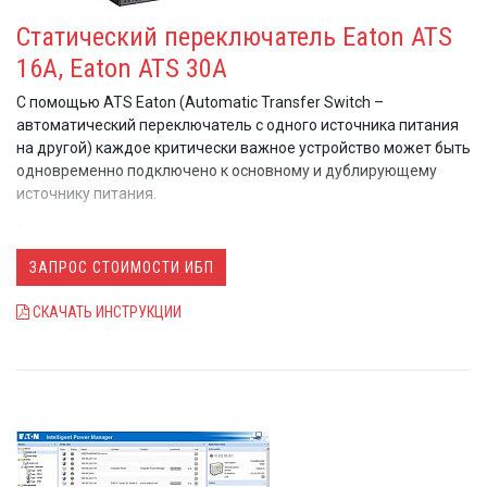
Статический переключатель Eaton ATS
16A, Eaton ATS 30А
С помощью ATS Eaton (Automatic Transfer Switch –
автоматический переключатель с одного источника питания
на другой) каждое критически важное устройство может быть
одновременно подключено к основному и дублирующему
источнику питания.
В обычном исполнении небольшие серверы, концентраторы,
коммутаторы, роутеры имеют один блок и, соответственно,
ЗАПРОС СТОИМОСТИ ИБП
один ввод электропитания. С Eaton ATS каждая единица
критически важного оборудования может быть подключена к
СКАЧАТЬ ИНСТРУКЦИИ
резервной системе электропитания. Оба источника питания
(основной и дублирующий) подключаются напрямую к
статическому переключателю, после чего, управление
резервированием энергоснабжения производится
непосредственно ATS Eaton. И в случае отказа основного
источника автоматически и мгновенно происходит переход
на дублирующий.