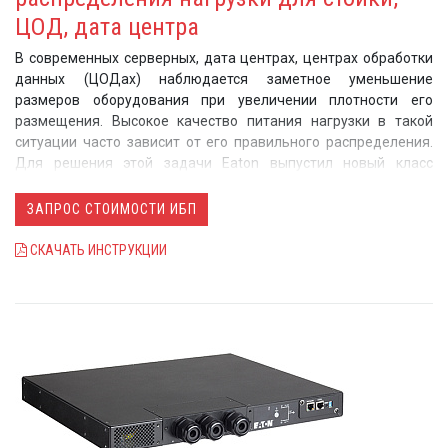
ЦОД, дата центра
В современных серверных, дата центрах, центрах обработки
данных (ЦОДах) наблюдается заметное уменьшение
размеров оборудования при увеличении плотности его
размещения. Высокое качество питания нагрузки в такой
ситуации часто зависит от его правильного распределения.
Для решения этой задачи Eaton выпустил новый класс
устройств распределения питания
Enclosure Power
Distribution Unit (Eaton ePDU G3).
ЗАПРОС СТОИМОСТИ ИБП
Сводная таблица по PDU Eaton с
СКАЧАТЬ ИНСТРУКЦИИ
описанием и ссылками