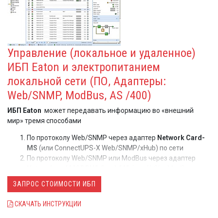
Управление (локальное и удаленное)
ИБП Eaton и электропитанием
локальной сети (ПО, Адаптеры:
Web/SNMP, ModBus, AS /400)
ИБП Eaton
может передавать информацию во «внешний
мир» тремя способами
По протоколу Web/SNMP через адаптер
Network Card-
MS
(или ConnectUPS-X Web/SNMP/xHub) по сети
Модуль ATS Eaton высотой 1U и может быть с легкостью
По протоколу Web/SNMP или ModBus через адаптер
установлен в стойку. ЖК-дисплей обеспечивает возможность
Network and MODBUS Card-MS
(или X-Slot ModBus
мониторинга показателей и базовой настройки ATS. А модели
Adapter)
ЗАПРОС СТОИМОСТИ ИБП
ATS 16 Netpack и ATS 30 могут подключаться к сети, что дает
Через релейные «сухие» контакты встроенные в ИБП,
пользователям возможность удаленного доступа, настройки
или по карте
Relay Card-MS
(Xslot relay (AS/400) card)
СКАЧАТЬ ИНСТРУКЦИИ
и управления оборудованием.
Через USB порт рабочей станции