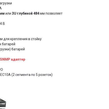
агрузки
А
 мм
или
3U глубиной 484
мм позволяет
4 В
и для крепления в стойку
х батарей
рузки) батарей
/SNMP адаптер
PO
EC10A (2 сегмента по 5 розеток)