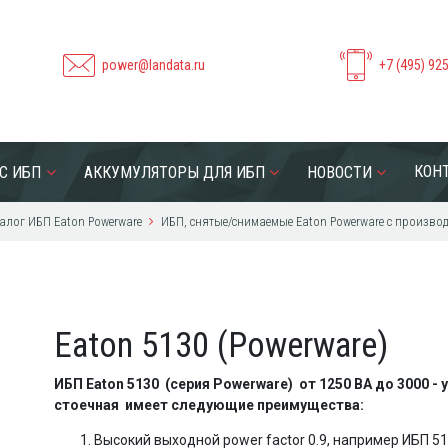
power@landata.ru
+7 (495) 92
КОН
С ИБП
АККУМУЛЯТОРЫ ДЛЯ ИБП
НОВОСТИ
алог ИБП Eaton Powerware
ИБП, снятые/снимаемые Eaton Powerware с производс
Eaton 5130 (Powerware)
ИБП Eaton 5130 (серия Powerware) от 1250 ВА до 3000 -
стоечная имеет следующие преимущества:
Высокий выходной power factor 0.9, например ИБП 5