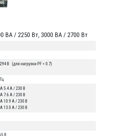
00 ВА / 2250 Вт, 3000 ВА / 2700 Вт
 294 В (для нагрузки PF = 0.7)
 Гц
А 5.4 А / 230 В
А 7.6 А / 230 В
А 10.9 А / 230 В
А 13.0 А / 230 В
65 В