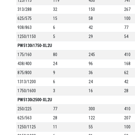
125/115
119
430
741
313/288
32
150
267
625/575
15
58
100
938/863
6
42
77
1250/1150
5
29
54
PW5130i1750-XL2U
175/160
80
245
410
438/400
24
96
168
875/800
9
36
62
1313/1200
6
24
42
1750/1600
3
16
28
PW5130i2500-XL2U
250/225
77
300
410
625/563
28
122
207
1250/1125
11
55
100