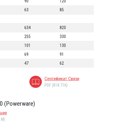
90
120
63
85
634
820
255
330
101
130
69
91
47
62
Сертификат Связи
PDF (818.71K)
0 (Powerware)
кция
1M)