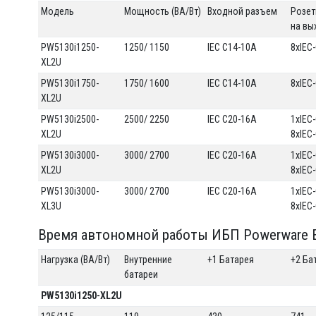
Модель
Мощность (ВА/Вт)
Входной разъем
Розет
на вы
PW5130i1250-
1250/ 1150
IEC C14-10A
8хIEC
XL2U
PW5130i1750-
1750/ 1600
IEC C14-10A
8хIEC
XL2U
PW5130i2500-
2500/ 2250
IEC C20-16A
1хIEC
XL2U
8хIEC
PW5130i3000-
3000/ 2700
IEC C20-16A
1хIEC
XL2U
8хIEC
PW5130i3000-
3000/ 2700
IEC C20-16A
1хIEC
XL3U
8хIEC
Время автономной работы ИБП Powerware Eat
Нагрузка (ВА/Вт)
Внутренние
+1 Батарея
+2 Ба
батареи
PW5130i1250-XL2U