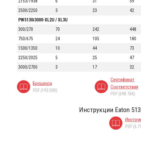
2153/1938
6
31
59
2500/2250
3
23
42
PW5130i3000-XL2U / XL3U
300/270
70
242
448
750/675
24
105
180
1500/1350
10
44
73
2250/2025
5
25
47
3000/2700
3
17
32
Сертификат
Брошюра
Соответствия
PDF (193.00K)
PDF (698.76K)
Инструкции Eaton 513
Инстру
PDF (6.7