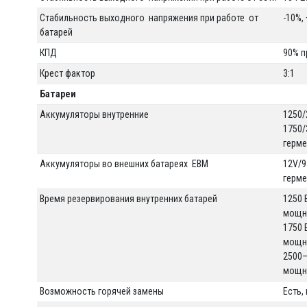
Стабильность выходного напряжения при работе от
-10%,
батарей
КПД
90% п
Крест фактор
3:1
Батареи
Аккумуляторы внутренние
1250/
1750/
герме
Аккумуляторы во внешних батареях EBM
12V/9
герме
Время резервирования внутренних батарей
1250 
мощно
1750 
мощно
2500–
мощно
Возможность горячей замены
Есть,