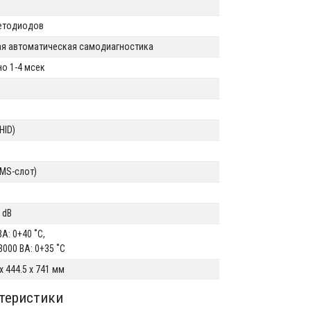
ветодиодов
я автоматическая самодиагностика
о 1-4 мсек
HID)
(MS-cлот)
 dB
ВА: 0+40 ˚C,
3000 ВА: 0+35 ˚C
 x 444.5 x 741 мм
ктеристики