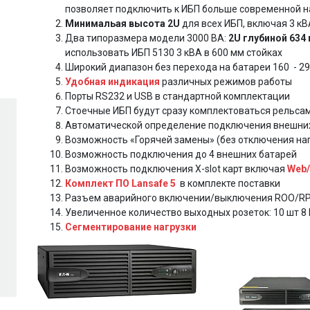
позволяет подключить к ИБП больше современной н
Минимальая высота 2U
для всех ИБП, включая 3 кВ
Два типоразмера модели 3000 ВА:
2U глубиной 634
использовать ИБП 5130 3 кВА в 600 мм стойках
Широкий диапазон без перехода на батареи 160 - 29
Удобная индикация
различных режимов работы
Порты RS232 и USB в стандартной комплектации
Стоечные ИБП будут сразу комплектоваться рельсам
Автоматической определение подключения внешни
Возможность «Горячей замены» (без отключения наг
Возможность подключения до 4 внешних батарей
Возможность подключения X-slot карт включая
Web
Комплект ПО Lansafe 5
в комплекте поставки
Разъем аварийного включении/выключения ROO/R
Увеличенное количество выходных розеток: 10 шт 8 I
Сегментирование нагрузки