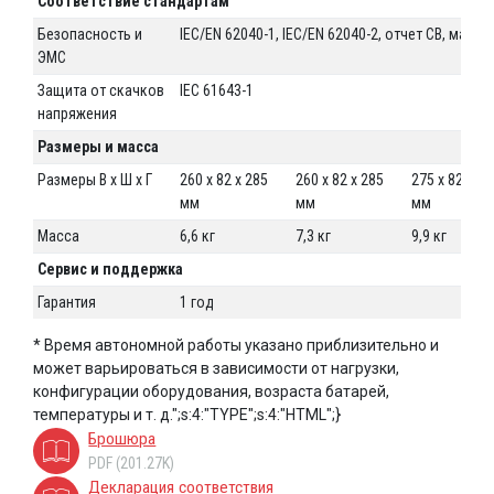
Соответствие стандартам
Безопасность и
IEC/EN 62040-1, IEC/EN 62040-2, отчет CB, марк
ЭМС
Защита от скачков
IEC 61643-1
напряжения
Размеры и масса
Размеры В x Ш x Г
260 x 82 x 285
260 x 82 x 285
275 x 82 x 39
мм
мм
мм
Масса
6,6 кг
7,3 кг
9,9 кг
Сервис и поддержка
Гарантия
1 год
* Время автономной работы указано приблизительно и
может варьироваться в зависимости от нагрузки,
конфигурации оборудования, возраста батарей,
температуры и т. д.";s:4:"TYPE";s:4:"HTML";}
Брошюра
PDF (201.27K)
Декларация соответствия