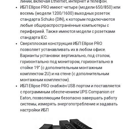
линии, включая Ethernet, интернет и телефон.
ИБП Ellipse PRO имеют четыре (модели 650/850) или
восемь (модели 1200/1600) выходных розеток
стандарта Schuko (DIN), к которым подключаются
любые общераспространённые компьютеры с
периферией. Также имеются модели с розетками
стандарта IEC.
Сверхплоская конструкция ИБП Ellipse PRO
позволяет устанавливать их в любом офисе.
Варианты установки: вертикально, под столом,
горизонтально под монитором, горизонтально в
стойке 19” (с дополнительным монтажным
комплектом 2U) и на стене (с дополнительным
монтажным комплектом).
ИБП Ellipse PRO снабжён USB портом и поставляется
с программным обеспечением UPS Companion от
Eaton, позволяющим безопасно завершать работу
системы, измерять энергопотребление и задавать
настройки ИБП