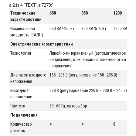
a:2:{s:4:"TEXT";s:7278:"
Технические
650
850
1200
характеристики
Номинальная
650 ВА/400 Вт
850 ВА/510 Вт
1200 ВА/750
мощность (ВА/Вт)
Электрические характеристики
Технология
Линейно-интерактивный (автоматическое регу
напряжения, компенсация пониженного и пов
напряжения)
Диапазон входного
165–285 В (регулирование 150–285 В)
напряжения
Выходное
230 В (регулирование 220 В – 230 В – 240 В)
напряжение
Частота
50–60 Гц, автовыбор
Подключения
Количество
4
4
8
розеток