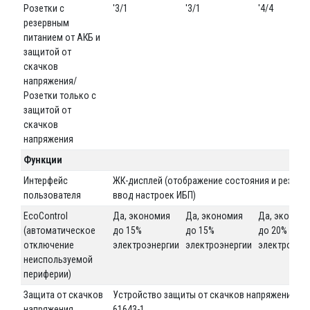
Розетки с
'3/1
'3/1
'4/4
резервным
питанием от АКБ и
защитой от
скачков
напряжения/
Розетки только с
защитой от
скачков
напряжения
Функции
Интерфейс
ЖК-дисплей (отображение состояния и результ
пользователя
ввод настроек ИБП)
EcoControl
Да, экономия
Да, экономия
Да, эконом
(автоматическое
до 15%
до 15%
до 20%
отключение
электроэнергии
электроэнергии
электроэне
неиспользуемой
периферии)
Защита от скачков
Устройство защиты от скачков напряжения в с
напряжения
61643-1