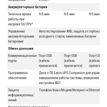
Аккумуляторные батареи
Типичное время
9/5 мин
9/5 мин
9/5 мин
работы при
нагрузке 50/70%*
Управление
Автотестирование АКБ, защита от глубокого р
аккумуляторными
холодного старта, заменяемые батареи
батареями
Обмен данными
Коммуникационные
Порт USB
Порт USB
Порт USB
порты
(кабель
(кабель
(кабель
прилагается)
прилагается)
прилагается
Программное
Диск с ПО Eaton UPS Companion для управлен
обеспечение
завершением работы системы, измерения энер
настройки ИБП
Защита
Tелефон/Факс/Модем/Интернет и Ethernet
информационных
линий