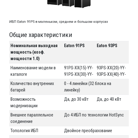
ИБП Eaton 91PS в маленьком, среднем и большом корпусах
Общие характеристики
Номинальная выходная
Eaton 91PS
Eaton 93PS
мощность (коэф.
мощности 1.0)
Наименование модели в
91PS-XX(15)-YY-
93PS-XX(20)-YY-
каталоге
91PS-XX(30)-YY-
93PS-XX(40)-YY-
Количество внутренних
0 - 4 линейки (32 блока на
батарей
линейку)
Возможность
Да, до 30 кВт
Да, до 40 кВт
модернизации
Внешнее параллельное
До 4 ИБП по технологии HotSync
соединение
Топология ИБП
Двойное преобразование