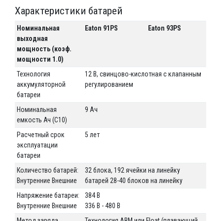
Характеристики батарей
Номинальная
Eaton 91PS
Eaton 93PS
выходная
мощность (коэф.
мощности 1.0)
Технология
12 В, свинцово-кислотная с клапанным
аккумуляторной
регулированием
батареи
Номинальная
9 Aч
емкость Ач (C10)
Расчетный срок
5 лет
эксплуатации
батареи
Количество батарей:
32 блока, 192 ячейки на линейку
Внутренние Внешние
батарей 28-40 блоков на линейку
Напряжение батареи:
384 В
Внутренние Внешние
336 В - 480 В
Метод заряда
Технология ABM или Float (плавающий