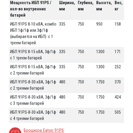
Мощность ИБП 91PS /
Ширина,
Глубина,
Высота,
Вес,
кол-во внутренних
мм
мм
мм
кг
батарей
ИБП 91PS 8-10 кВА, комбо
335
750
950
158
ИБП 1ф/1ф или 3ф/1ф
(выбирается на ИБП) с 1
треем батарей
ИБП 91PS 8-15 кВА, 3ф/1ф
335
750
1300
171
с 1 треем батарей
ИБП 91PS 8-15 кВА, 3ф/1ф
335
750
1300
252
с 2 треями батарей
ИБП 91PS-8-30 кВА, 3ф/1ф
480
750
1750
370
с 2 треями батарей
ИБП 91PS-8-30 кВА, 3ф/1ф
480
750
1750
424
с 3 треями батарей
ИБП 91PS-8-30 кВА, 3ф/1ф
480
750
1750
505
с 4 треями батарей
Брошюра Eaton 91PS