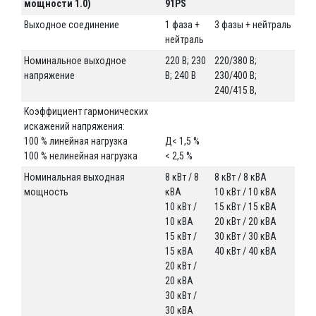
мощности 1.0)
91PS
Выходное соединение
1 фаза +
3 фазы + нейтраль
нейтраль
Номинальное выходное
220 В; 230
220/380 В;
напряжение
В; 240 В
230/400 В;
240/415 В,
Коэффициент гармонических
искажений напряжения:
100 % линейная нагрузка
Д< 1,5 %
100 % нелинейная нагрузка
< 2,5 %
Номинальная выходная
8 кВт / 8
8 кВт / 8 кВА
мощность
кВА
10 кВт / 10 кВА
10 кВт /
15 кВт / 15 кВА
10 кВА
20 кВт / 20 кВА
15 кВт /
30 кВт / 30 кВА
15 кВА
40 кВт / 40 кВА
20 кВт /
20 кВА
30 кВт /
30 кВА