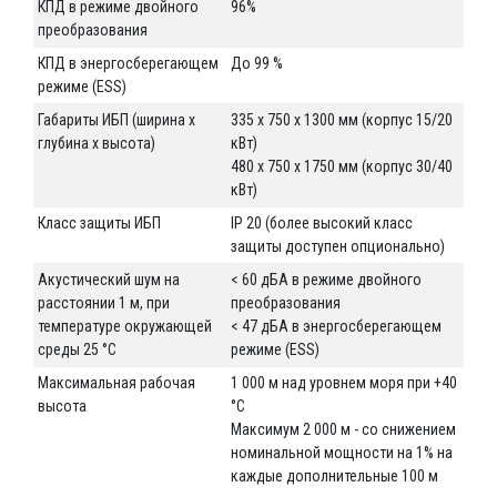
КПД в режиме двойного
96%
преобразования
КПД в энергосберегающем
До 99 %
режиме (ESS)
Габариты ИБП (ширина x
335 x 750 x 1300 мм (корпус 15/20
глубина х высота)
кВт)
480 x 750 x 1750 мм (корпус 30/40
кВт)
Класс защиты ИБП
IP 20 (более высокий класс
защиты доступен опционально)
Акустический шум на
< 60 дБА в режиме двойного
расстоянии 1 м, при
преобразования
температуре окружающей
< 47 дБА в энергосберегающем
среды 25 °C
режиме (ESS)
Максимальная рабочая
1 000 м над уровнем моря при +40
высота
°C
Максимум 2 000 м - со снижением
номинальной мощности на 1% на
каждые дополнительные 100 м