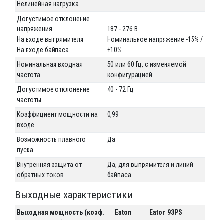
Нелинейная нагрузка
Допустимое отклонение
напряжения
187 - 276 В
На входе выпрямителя
Номинальное напряжение -15% /
На входе байпаса
+10%
Номинальная входная
50 или 60 Гц, с изменяемой
частота
конфигурацией
Допустимое отклонение
40 - 72 Гц
частоты
Коэффициент мощности на
0,99
входе
Возможность плавного
Да
пуска
Внутренняя защита от
Да, для выпрямителя и линий
обратных токов
байпаса
Выходные характеристики
Выходная мощность (коэф.
Eaton
Eaton 93PS