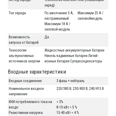
заряд)
Ток заряда
По умолчанию 5 A,
Максимум 25 A /
настраиваемый
силовоймодуль
Максимум 18 A /
силовой модуль
Возможность
Да
запуска от батарей
Технологии
Жидкостные аккумуляторные батареи
альтернативных
Никель-кадмиевые батареи Литий-
источников энергии
ионные батареи Суперконденсаторы
Входные характеристики
Входные соединения
3 фазы + нейтраль
Номинальное входное
220/380 В; 230/400 В; 240/415 В
напряжение:
КНИ потребляемого тока на
< 3%
входе:
8-10 кВт < 5 %
Резистивная нагрузка
15-40 кВт < 4 %