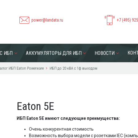
power@landata.ru
+7 (495) 92
КОН
С ИБП
АККУМУЛЯТОРЫ ДЛЯ ИБП
НОВОСТИ
алог ИБП Eaton Powerware
ИБП до 20 кВА с 1ф выходом
Eaton 5E
ИБП Eaton 5E имеют следующие преимущества:
Очень конкурентная стоимость
Возможность выбора модели с розетками IEC (компь