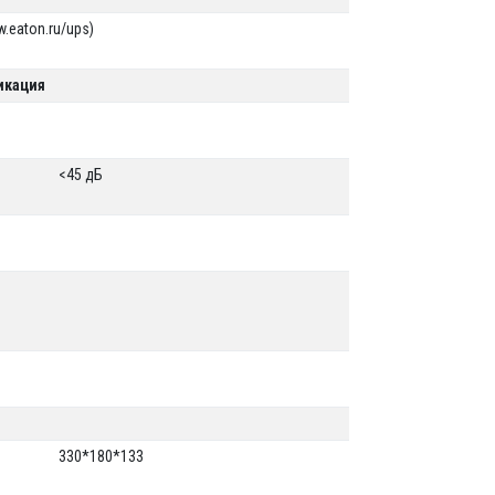
.eaton.ru/ups)
икация
<45 дБ
330*180*133