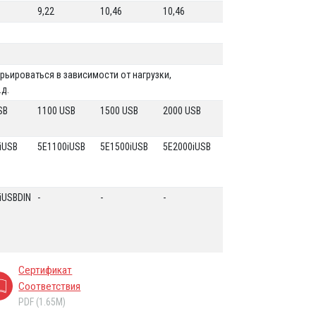
9,22
10,46
10,46
рьироваться в зависимости от нагрузки,
.д.
SB
1100 USB
1500 USB
2000 USB
iUSB
5E1100iUSB
5E1500iUSB
5E2000iUSB
iUSBDIN
-
-
-
Сертификат
Соответствия
PDF (1.65M)