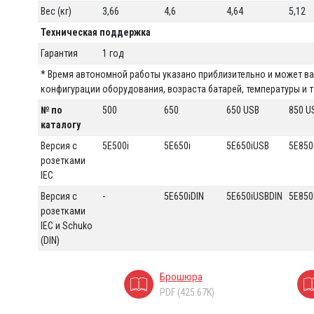
Вес (кг)
3,66
4,6
4,64
5,12
Техническая поддержка
Гарантия
1 год
* Время автономной работы указано приблизительно и может ва
конфигурации оборудования, возраста батарей, температуры и т
№ по
500
650
650 USB
850 U
каталогу
Версия с
5E500i
5E650i
5E650iUSB
5E850
розетками
IEC
Версия с
-
5E650iDIN
5E650iUSBDIN
5E850
розетками
IEC и Schuko
(DIN)
Брошюра
PDF (425.67K)