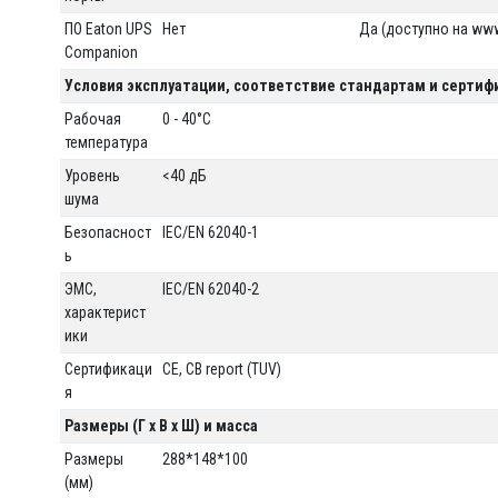
ПО Eaton UPS
Нет
Да (доступно на www
Companion
Условия эксплуатации, соответствие стандартам и сертиф
Рабочая
0 - 40°C
температура
Уровень
<40 дБ
шума
Безопасност
IEC/EN 62040-1
ь
ЭМС,
IEC/EN 62040-2
характерист
ики
Сертификаци
CE, CB report (TUV)
я
Размеры (Г x В x Ш) и масса
Размеры
288*148*100
(мм)