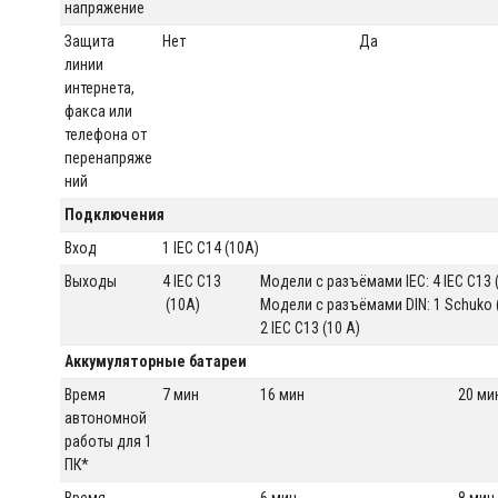
напряжение
Защита
Нет
Да
линии
интернета,
факса или
телефона от
перенапряже
ний
Подключения
Вход
1 IEC C14 (10A)
Выходы
4 IEC C13
Модели с разъёмами IEC: 4 IEC C13 
(10A)
Модели с разъёмами DIN: 1 Schuko (
2 IEC C13 (10 A)
Аккумуляторные батареи
Время
7 мин
16 мин
20 ми
автономной
работы для 1
ПК*