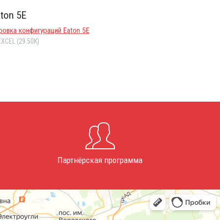
ton 5E
овка конфигураций Eaton 5E
XCEL (29.50K)
Партнёрская программа