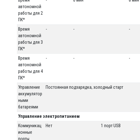
Время
-
6 мин
8 мин
автономной
работы для 2
ПК*
Время
-
-
-
автономной
работы для 3
ПК*
Время
-
-
-
автономной
работы для 4
ПК*
Управление
Постоянная подзарядка, холодный старт
аккумулятор
ными
батареями
Управление электропитанием
Коммуникац
Нет
1 порт USB
ионные
порты