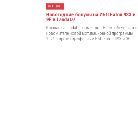
29.11.2021
Новогодние бонусы на ИБП Eaton 9SX и
9E в Landata!
Компания Landata совместно с Eaton объявляют о
новом этапе новой мотивационной программы
2021 года по однофазным ИБП Eaton 9SX и 9E.