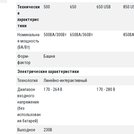
Технически
500
650
650 USB
850 U
е
характерис
тики
Номинальна
500ВА/300Вт
650ВА/360Вт
850ВА
я мощность
(ВA/Вт)
Форм-
Башня
фактор
Электрические характеристики
Технология
Линейно-интерактивный
Диапазон
170 - 264 В
170 - 280 В
входного
напряжения
(без
использован
ия батарей)
Выходное
230В