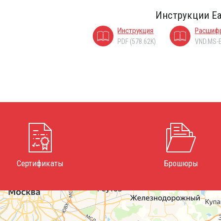
Инструкции Ea
Инструкция
Расшифр
PDF (578.62K)
VND.MS-E
Сертификаты
Брошюры