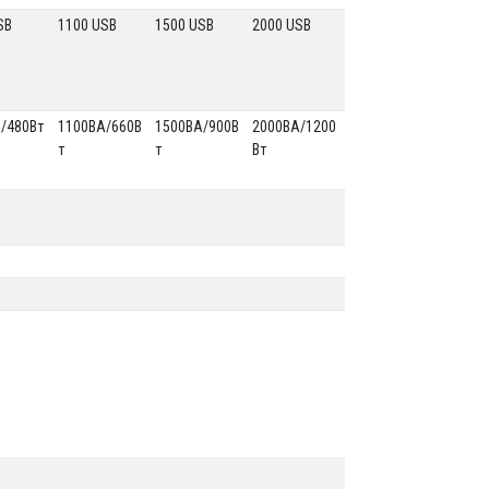
SB
1100 USB
1500 USB
2000 USB
/480Вт
1100ВА/660В
1500ВА/900В
2000ВА/1200
т
т
Вт