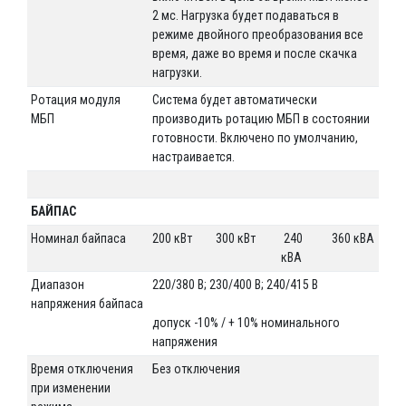
2 мс. Нагрузка будет подаваться в
режиме двойного преобразования все
время, даже во время и после скачка
нагрузки.
Ротация модуля
Система будет автоматически
МБП
производить ротацию МБП в состоянии
готовности. Включено по умолчанию,
настраивается.
БАЙПАС
Номинал байпаса
200 кВт
300 кВт
240
360 кВА
кВА
Диапазон
220/380 В; 230/400 В; 240/415 В
напряжения байпаса
допуск -10% / + 10% номинального
напряжения
Время отключения
Без отключения
при изменении