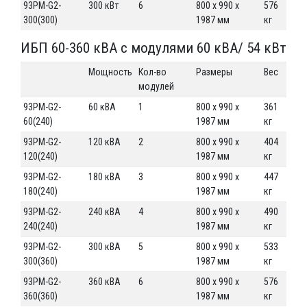
93PM-G2-
300 кВт
6
800 x 990 x
576
300(300)
1987 мм
кг
ИБП 60-360 кВА с модулями 60 кВА/ 54 кВт
Мощность
Кол-во
Размеры
Вес
модулей
93PM-G2-
60 кВА
1
800 x 990 x
361
60(240)
1987 мм
кг
93PM-G2-
120 кВА
2
800 x 990 x
404
120(240)
1987 мм
кг
93PM-G2-
180 кВА
3
800 x 990 x
447
180(240)
1987 мм
кг
93PM-G2-
240 кВА
4
800 x 990 x
490
240(240)
1987 мм
кг
93PM-G2-
300 кВА
5
800 x 990 x
533
300(360)
1987 мм
кг
93PM-G2-
360 кВА
6
800 x 990 x
576
360(360)
1987 мм
кг