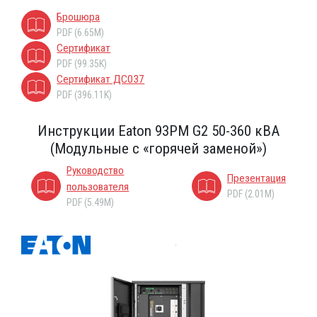
Брошюра
PDF (6.65M)
Сертификат
PDF (99.35K)
Сертификат ДС037
PDF (396.11K)
Инструкции Eaton 93PM G2 50-360 кВА
(Модульные c «горячей заменой»)
Руководство
Презентация
пользователя
PDF (2.01M)
PDF (5.49M)