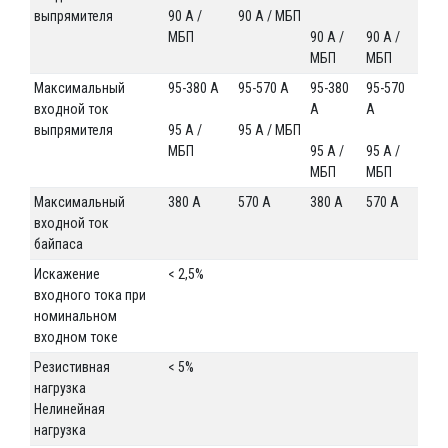
выпрямителя
90 A /
90 A / МБП
МБП
90 A /
90 A /
МБП
МБП
Максимальный
95-380 А
95-570 А
95-380
95-570
входной ток
А
А
выпрямителя
95 A /
95 A / МБП
МБП
95 A /
95 A /
МБП
МБП
Максимальный
380 А
570 А
380 А
570 А
входной ток
байпаса
Искажение
< 2,5%
входного тока при
номинальном
входном токе
Резистивная
< 5%
нагрузка
Нелинейная
нагрузка