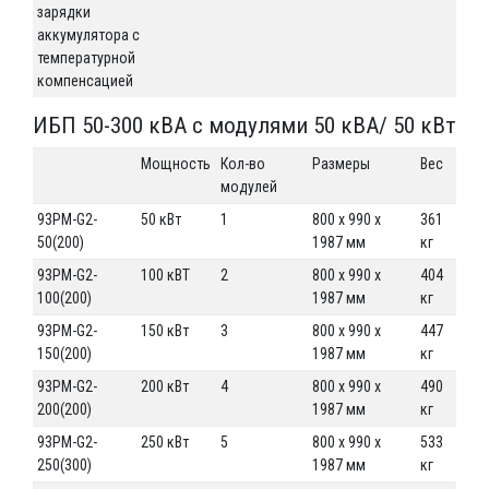
зарядки
аккумулятора с
температурной
компенсацией
ИБП 50-300 кВА с модулями 50 кВА/ 50 кВт
Мощность
Кол-во
Размеры
Вес
модулей
93PM-G2-
50 кВт
1
800 x 990 x
361
50(200)
1987 мм
кг
93PM-G2-
100 кВТ
2
800 x 990 x
404
100(200)
1987 мм
кг
93PM-G2-
150 кВт
3
800 x 990 x
447
150(200)
1987 мм
кг
93PM-G2-
200 кВт
4
800 x 990 x
490
200(200)
1987 мм
кг
93PM-G2-
250 кВт
5
800 x 990 x
533
250(300)
1987 мм
кг