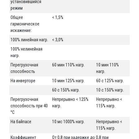
установившийся
режим
Общее
< 1,5%
гармоническое
искажение:
100% линейная нагр.
< 3,0%
100% нелинейная
нагр.
Перегрузочная
60 мин 110% нагр.
10 мин 110%
способность
нагр.
На инверторе
10 мин 125% нагр.
60 с 125% нагр.
60 с 150% нагр.
10 с 150% нагр.
Перегрузочная
Непрерывно < 125%
Непрерывно <
способность при 40
нагр.
115% нагр.
°C
На байпасе
10 мс 1000% нагр.
Непрерывно <
115% нагр.
Коэффициент
От 0,8 при задержке до 0,8 при