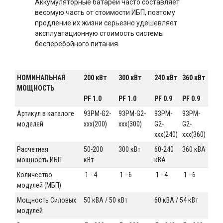
Аккумуляторные батареи часто составляет
весомую часть от стоимости ИБП, поэтому
продление их жизни серьезно удешевляет
эксплуатационную стоимость системы
бесперебойного питания.
НОМИНАЛЬНАЯ
200 кВт
300 кВт
240 кВт
360 кВт
МОЩНОСТЬ
PF 1.0
PF 1.0
PF 0.9
PF 0.9
Артикул в каталоге
93PM-G2-
93PM-G2-
93PM-
93PM-
моделей
xxx(200)
xxx(300)
G2-
G2-
xxx(240)
xxx(360)
Расчетная
50-200
300 кВт
60-240
360 кВА
мощность ИБП
кВт
кВА
Количество
1 - 4
1 - 6
1 - 4
1 - 6
модулей (МБП)
Мощность Силовых
50 кВА / 50 кВт
60 кВА / 54 кВт
модулей