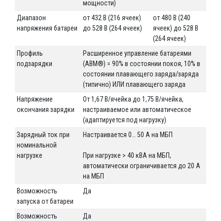
мощности)
Диапазон
от 432 В (216 ячеек)
от 480 В (240
напряжения батареи
до 528 В (264 ячеек)
ячеек) до 528 В
(264 ячеек)
Профиль
Расширенное управление батареями
подзарядки
(ABM®) = 90% в состоянии покоя, 10% в
состоянии плавающего заряда/заряда
(типично) ИЛИ плавающего заряда
Напряжение
От 1,67 В/ячейка до 1,75 В/ячейка,
окончания зарядки
настраиваемое или автоматическое
(адаптируется под нагрузку)
Зарядный ток при
Настраивается 0… 50 А на МБП
номинальной
нагрузке
При нагрузке > 40 кВА на МБП,
автоматически ограничивается до 20 А
на МБП
Возможность
Да
запуска от батареи
Возможность
Да