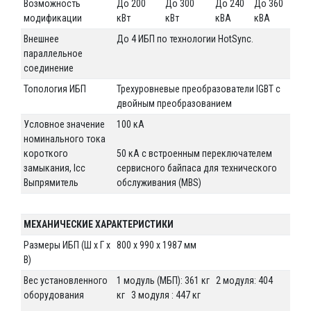
Возможность
До 200
До 300
До 240
До 360
модификации
кВт
кВт
кВА
кВА
Внешнее
До 4 ИБП по технологии HotSync.
параллельное
соединение
Топология ИБП
Трехуровневые преобразователи IGBT с
двойным преобразованием
Условное значение
100 кА
номинального тока
короткого
50 кА с встроенным переключателем
замыкания, Icc
сервисного байпаса для технического
Выпрямитель
обслуживания (MBS)
МЕХАНИЧЕСКИЕ ХАРАКТЕРИСТИКИ
Размеры ИБП (Ш x Г x
800 x 990 x 1987 мм
В)
Вес установленного
1 модуль (МБП): 361 кг 2 модуля: 404
оборудования
кг 3 модуля : 447 кг