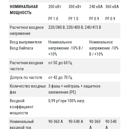
НОМИНАЛЬНАЯ
200 кВт
300 кВт
240 кВА
360 кВА
МОЩНОСТЬ
PF 1.0
PF 1.0
PF 0.9
PF 0.9
Расчетное входное
220/380 В; 230/400 В; 240/415 В
напряжение
Вход выпрямителя
Номинальное
Номинальное
Вход байпаса
напряжение -10% В /
напряжение -10%
+10%
В / +10%
Расчетная входная
от 50 до 60 Гц
частота
Допуск по частоте
от 42 до 70 Гц
Количество входных
3 фазы + нейтраль + защитное
фаз
заземление (PE)
Входной
0,99 pf при 100% нагр.
коэффициент
мощности
Номинальный
90-360 А
90-540 А
90-360
90-540
входной ток
А
А