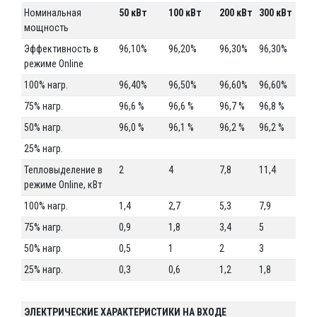
Номинальная
50 кВт
100 кВт
200 кВт
300 кВт
мощность
Эффективность в
96,10%
96,20%
96,30%
96,30%
режиме Online
100% нагр.
96,40%
96,50%
96,60%
96,60%
75% нагр.
96,6 %
96,6 %
96,7 %
96,8 %
50% нагр.
96,0 %
96,1 %
96,2 %
96,2 %
25% нагр.
Тепловыделение в
2
4
7,8
11,4
режиме Online, кВт
100% нагр.
1,4
2,7
5,3
7,9
75% нагр.
0,9
1,8
3,4
5
50% нагр.
0,5
1
2
3
25% нагр.
0,3
0,6
1,2
1,8
ЭЛЕКТРИЧЕСКИЕ ХАРАКТЕРИСТИКИ НА ВХОДЕ