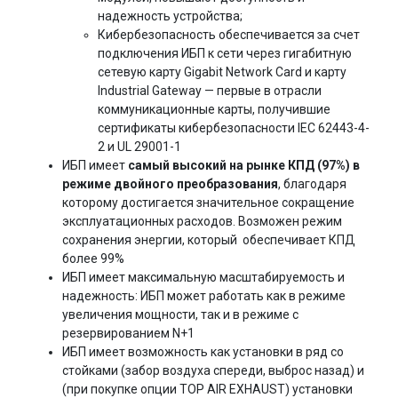
надежность устройства;
Кибербезопасность обеспечивается за счет
подключения ИБП к сети через гигабитную
сетевую карту Gigabit Network Card и карту
Industrial Gateway — первые в отрасли
коммуникационные карты, получившие
сертификаты кибербезопасности IEC 62443-4-
2 и UL 29001-1
ИБП имеет
самый высокий на рынке КПД (97%) в
режиме двойного преобразования
, благодаря
которому достигается значительное сокращение
эксплуатационных расходов. Возможен режим
сохранения энергии, который обеспечивает КПД
более 99%
ИБП имеет максимальную масштабируемость и
надежность: ИБП может работать как в режиме
увеличения мощности, так и в режиме с
резервированием N+1
ИБП имеет возможность как установки в ряд со
стойками (забор воздуха спереди, выброс назад) и
(при покупке опции TOP AIR EXHAUST) установки