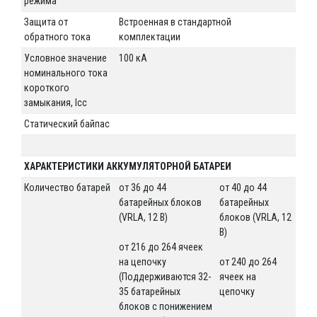
режима
Защита от
Встроенная в стандартной
обратного тока
комплектации
Условное значение
100 кА
номинального тока
короткого
замыкания, Icc
Статический байпас
ХАРАКТЕРИСТИКИ АККУМУЛЯТОРНОЙ БАТАРЕИ
Количество батарей
от 36 до 44
от 40 до 44
батарейных блоков
батарейных
(VRLA, 12 В)
блоков (VRLA, 12
В)
от 216 до 264 ячеек
на цепочку
от 240 до 264
(Поддерживаются 32-
ячеек на
35 батарейных
цепочку
блоков с понижением