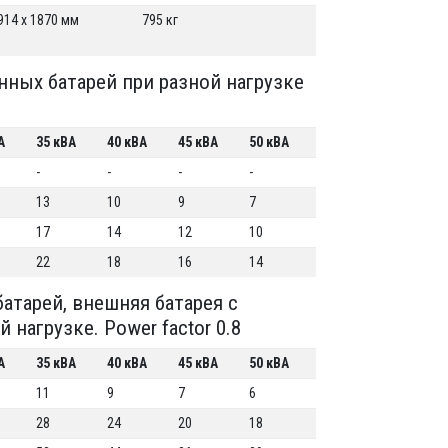
 914 x 1870 мм
795 кг
ных батарей при разной нагрузке
А
35 кВА
40 кВА
45 кВА
50 кВА
-
-
-
-
13
10
9
7
17
14
12
10
22
18
16
14
атарей, внешняя батарея с
нагрузке. Power factor 0.8
А
35 кВА
40 кВА
45 кВА
50 кВА
11
9
7
6
28
24
20
18