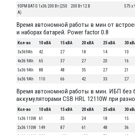
93PM BAT-S 1x36 200 Вт (250
200 Вт 12 В
575 x
A)
Время автономной работы в мин от встроен
и наборах батарей. Power factor 0.8
Кол-во
10 кВА
15 кВА
20 кВА
25 кВА
30 кВ
3x369Ah
42
27
18
14
10
4x36 9Ah
65
37
27
20
16
5x36 9Ah
88
48
35
27
21
6x36 9Ah
110
66
42
33
27
Время автономной работы в мин. ИБП без б
аккумуляторами CSB HRL 12110W при разной 
Кол-во
10 кВА
15 кВА
20 кВА
25 кВА
30 кВ
1x36 110W
61
35
24
18
15
2x36 110W
149
87
61
48
36