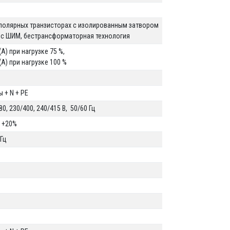
%
полярных транзисторах с изолированным затвором
) с ШИМ, беcтрансформаторная технология
(A) при нагрузке 75 %,
(A) при нагрузке 100 %
ы + N + PE
80, 230/400, 240/415 В, 50/60 Гц
/ +20%
 Гц