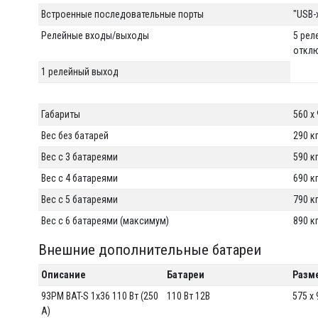
Встроенные последовательные порты
"USB-
Релейные входы/выходы
5 рел
отклю
1 релейный выход
Габариты
560 x
Вес без батарей
290 к
Вес с 3 батареями
590 к
Вес с 4 батареями
690 к
Вес с 5 батареями
790 к
Вес с 6 батареями (максимум)
890 к
Внешние дополнительные батареи
Описание
Батареи
Разм
93PM BAT-S 1x36 110 Вт (250
110 Вт 12В
575 x
A)