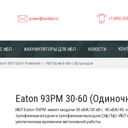
power@landata.ru
+7 (495) 92
КОН
С ИБП
АККУМУЛЯТОРЫ ДЛЯ ИБП
НОВОСТИ
алог ИБП Eaton Powerware
ИБП более 8 кВА с 3ф выходом
Eaton 93PM 30-60 (Одиноч
ИБП Eaton 93PM имеет модели 30 кВА/30 кВт, 40 кВА/40 кВт
трехфазным входом и трехфазным выходом (3ф/3ф). ИБП 
увеличенным временем автономной работы