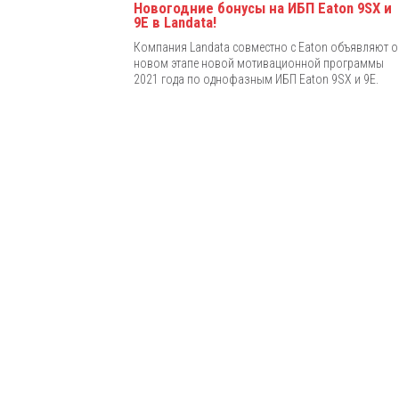
Новогодние бонусы на ИБП Eaton 9SX и
9E в Landata!
Компания Landata совместно с Eaton объявляют о
новом этапе новой мотивационной программы
2021 года по однофазным ИБП Eaton 9SX и 9E.