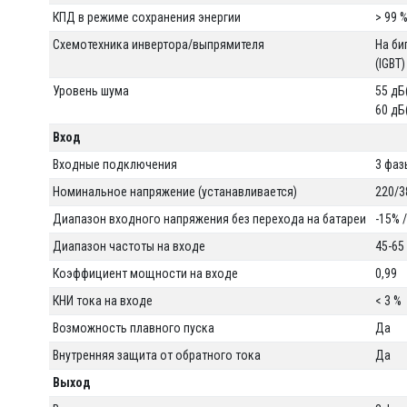
КПД в режиме сохранения энергии
> 99 
Схемотехника инвертора/выпрямителя
На би
(IGBT
Уровень шума
55 дБ
60 дБ
Вход
Входные подключения
3 фаз
Номинальное напряжение (устанавливается)
220/3
Диапазон входного напряжения без перехода на батареи
-15% 
Диапазон частоты на входе
45-65
Коэффициент мощности на входе
0,99
КНИ тока на входе
< 3 %
Возможность плавного пуска
Да
Внутренняя защита от обратного тока
Да
Выход