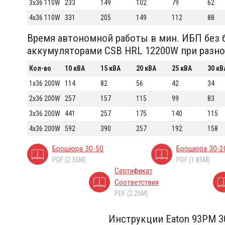
3x36 110W
233
149
102
79
62
4x36 110W
331
205
149
112
88
Время автономной работы в мин. ИБП без б
аккумуляторами CSB HRL 12200W при разной 
Кол-во
10 кВА
15 кВА
20 кВА
25 кВА
30 кВ
1x36 200W
114
82
56
42
34
2x36 200W
257
157
115
99
83
3x36 200W
441
257
175
140
115
4x36 200W
592
390
257
192
158
Брошюра 30-50
Брошюра 30-2
PDF (2.35M)
PDF (1.85M)
Сертификат
Соответствия
PDF (2.26M)
Инструкции Eaton 93PM 3