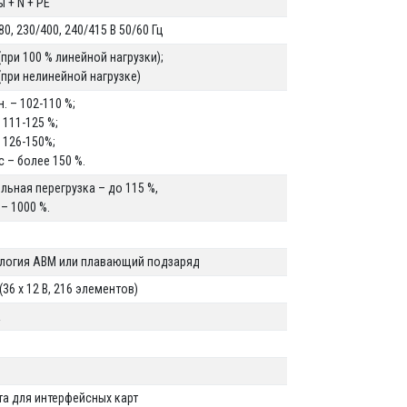
ы + N + PE
80, 230/400, 240/415 В 50/60 Гц
 (при 100 % линейной нагрузки);
 (при нелинейной нагрузке)
н. – 102-110 %;
– 111-125 %;
– 126-150%;
с – более 150 %.
льная перегрузка – до 115 %,
 – 1000 %.
логия ABM или плавающий подзаряд
 (36 x 12 В, 216 элементов)
A
та для интерфейсных карт