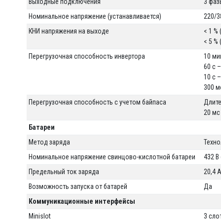
Выходные подключения
3 фаз
Номинальное напряжение (устанавливается)
220/3
КНИ напряжения на выходе
< 1 %
< 5 %
Перегрузочная способность инвертора
10 ми
60 с 
10 с 
300 м
Перегрузочная способность с учетом байпаса
Длите
20 мс
Батареи
Метод заряда
Техно
Номинальное напряжение свинцово-кислотной батареи
432 В
Предельный ток заряда
20,4 
Возможность запуска от батарей
Да
Коммуникационные интерфейсы
Minislot
3 сло