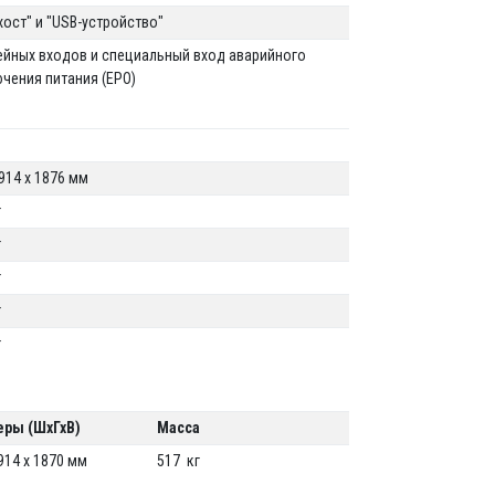
хост" и "USB-устройство"
ейных входов и специальный вход аварийного
чения питания (EPO)
 914 x 1876 мм
г
г
г
г
г
еры (ШхГхВ)
Масса
 914 x 1870 мм
517 кг