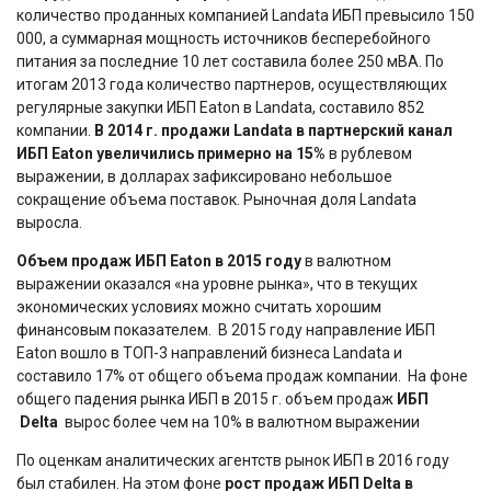
количество проданных компанией Landata ИБП превысило 150
000, а суммарная мощность источников бесперебойного
питания за последние 10 лет составила более 250 мВА. По
итогам 2013 года количество партнеров, осуществляющих
регулярные закупки ИБП Eaton в Landata, составило 852
компании.
В 2014 г. продажи Landata в партнерский канал
ИБП Eaton увеличились примерно на 15%
в рублевом
выражении, в долларах зафиксировано небольшое
сокращение объема поставок. Рыночная доля Landata
выросла.
Объем продаж ИБП Eaton в 2015 году
в валютном
выражении оказался «на уровне рынка», что в текущих
экономических условиях можно считать хорошим
финансовым показателем. В 2015 году направление ИБП
Eaton вошло в ТОП-3 направлений бизнеса Landata и
составило 17% от общего объема продаж компании. На фоне
общего падения рынка ИБП в 2015 г. объем продаж
ИБП
Delta
вырос более чем на 10% в валютном выражении
По оценкам аналитических агентств рынок ИБП в 2016 году
был стабилен. На этом фоне
рост продаж ИБП Delta в