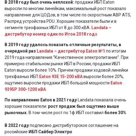
В 2018 году был очень неплохой:
продажи ИБП Eaton
выросли по многим линейкам, максимальный рост показало
направление для ЦОДов, в том числе по скоростным АВР ATS,
Распред устройства PDU. Хорошие показатели были и в
сегменте трехфазных ИБП от 8 до 300 кВА.
Landata –
дистрибутор номер один по Итон 2018 год
а
В 2019 году удалось показать отличные результаты, в
очередной раз
Landata – дистрибутор Eaton №1
по итогам
2019 года направления “Качественное электропитание”. При
примерно стабильном рынке ИБП в России, продажи ИБП
Eaton выросли более 10%. Причем продажи ходовой линейки
трехфазных ИБП
Eaton 93Е 15-200 кВА
выросли более 20%,
ощутимо выросли продажи ИБП большой мощности
Eaton
9395P 300-1200 кВА
По направлению Eaton в 2021 году
Landata показала очень
хорошие показатели:
рост продаж был ощутимо выше
рыночных.
В том числе рост по 1ф ИБП составил
более 30%
В 2022 году
подписано дистрибуторское соглашение на
российские
ИБП Сайбер Электро