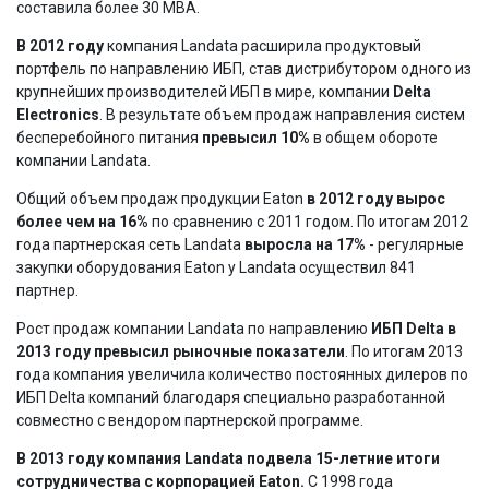
составила более 30 МВА.
В 2012 году
компания Landata расширила продуктовый
портфель по направлению ИБП, став дистрибутором одного из
крупнейших производителей ИБП в мире, компании
Delta
Electronics
. В результате объем продаж направления систем
бесперебойного питания
превысил 10%
в общем обороте
компании Landata.
Общий объем продаж продукции Eaton
в 2012 году вырос
более чем на 16%
по сравнению с 2011 годом. По итогам 2012
года партнерская сеть Landata
выросла на 17%
- регулярные
закупки оборудования Eaton у Landata осуществил 841
партнер.
Рост продаж компании Landata по направлению
ИБП Delta в
2013 году превысил рыночные показатели
. По итогам 2013
года компания увеличила количество постоянных дилеров по
ИБП Delta компаний благодаря специально разработанной
совместно с вендором партнерской программе.
В 2013 году компания Landata подвела 15-летние итоги
сотрудничества с корпорацией Eaton.
С 1998 года