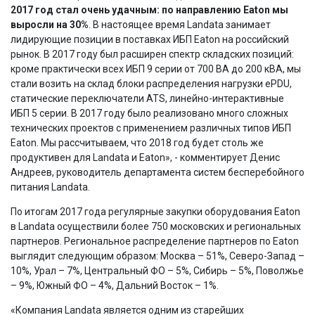
2017 год стал очень удачным: по направлению Eaton мы
выросли на 30%
. В настоящее время Landata занимает
лидирующие позиции в поставках ИБП Eaton на российский
рынок. В 2017 году был расширен спектр складских позиций:
кроме практически всех ИБП 9 серии от 700 ВА до 200 кВА, мы
стали возить на склад блоки распределения нагрузки ePDU,
статические переключатели ATS, линейно-интерактивные
ИБП 5 серии. В 2017 году было реализовано много сложных
технических проектов с применением различных типов ИБП
Eaton. Мы рассчитываем, что 2018 год будет столь же
продуктивен для Landata и Eaton», - комментирует Денис
Андреев, руководитель департамента систем бесперебойного
питания Landata.
По итогам 2017 года регулярные закупки оборудования Eaton
в Landata осуществили более 750 московских и региональных
партнеров. Региональное распределение партнеров по Eaton
выглядит следующим образом: Москва – 51%, Северо-Запад –
10%, Урал – 7%, Центральный ФО – 5%, Сибирь – 5%, Поволжье
– 9%, Южный ФО – 4%, Дальний Восток – 1%.
«Компания Landata является одним из старейших