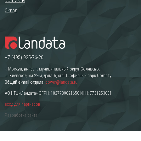
Контакты
Склад
+7 (495) 925-76-20
г. Москва, вн.тер.г. муниципальный округ Солнцево,
ш. Киевское, км 22-й, двлд. 6, стр. 1, офисный парк Comcity
Общий e-mail отдела:
power@landata.ru
АО НТЦ «Ландата» ОГРН: 1027739021650 ИНН: 7731253031
вход для партнёров
Разработка сайта