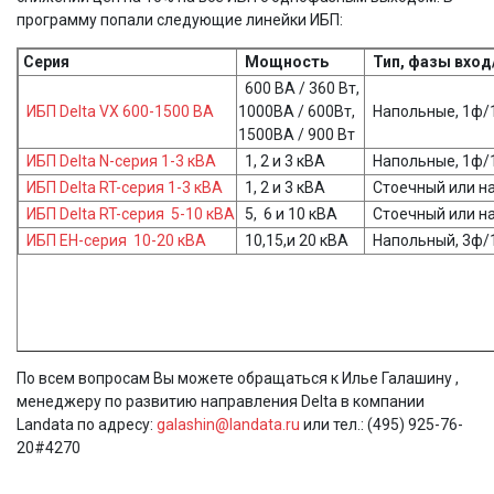
программу попали следующие линейки ИБП:
Серия
Мощность
Тип, фазы вхо
600 ВА / 360 Вт,
ИБП Delta VX 600-1500 ВА
1000ВА / 600Вт,
Напольные, 1ф/
1500ВА / 900 Вт
ИБП Delta N-серия 1-3 кВА
1, 2 и 3 кВА
Напольные, 1ф/
ИБП Delta RT-серия 1-3 кВА
1, 2 и 3 кВА
Стоечный или н
ИБП Delta RT-серия 5-10 кВА
5, 6 и 10 кВА
Стоечный или н
ИБП EH-серия 10-20 кВА
10,15,и 20 кВА
Напольный, 3ф/
По всем вопросам Вы можете обращаться к Илье Галашину ,
менеджеру по развитию направления Delta в компании
Landata по адресу:
galashin@landata.ru
или тел.: (495) 925-76-
20#4270