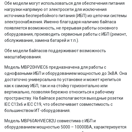
Обе модели могут использоваться для обеспечения питания
нагрузки напрямую от электросети для исключения
источника бесперебойного питания (ИБП) из цепочки системы
электроснабжения. Именно благодаря наличию байпаса
появляется возможность, не прерывая работы основного
оборудования, производить сервисные работы с ИБП (ремонт,
обслуживание, замена батарей и т.п.).
Обе модели байпасов поддерживают возможность
масштабирования.
Модель MBP20HVIEC6 предназначена для работы с
однофазными ИБП и оборудованием мощностью до 3кВА. Она
достаточно универсальна по установке и может крепиться
как к самому ИБП, так и на стойку горизонтально или
вертикально, позволяя бережно относиться к рабочему
пространству. На байпасе располагаются выходные розетки
IEC C13х6 и IEC C19, что обеспечивает совместимость с
большинством ИТ-оборудования.
Модель MBP60AHVIEC82U совместима с ИБП и
оборудованием мощностью 5000 – 10000ВА, характеризуется