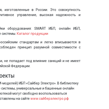
я, изготовленные в России. Это совокупность
туитивное управление, высокая надежность и
йки оборудования: SMART ИБП, онлайн ИБП,
 системы.
Каталог продукции
российским стандартам и легко вписываются в
соблюден принцип разумной совместимости с
и, не попадает под влияние санкций и не имеет
ийской Федерации.
роекты
-моделей) ИБП «Сайбер Электро». В библиотеку
 системы, универсальные и башенные онлайн
иотекой могут свободно воспользоваться
ставлены на сайте
www.сайберэлектро.рф