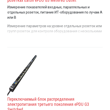
розетках Eaton ePDU G3 Metered Outlet
Измерение показателей входных, параллельных и
отдельных розеток, питание ИТ-оборудования по лучам A
или B
Измерение параметров на уровне отдельных розеток или
групп розеток для контроля оборудования с несколькими
входами от различных блоков распределения
электропитания по лучам А или В. Точные показания
потребления электроэнергии для каждого устройства и
доступной мощности. (Без переключения)
Переключаемый блок распределения
электропитания третьего поколения ePDU G3
Switched