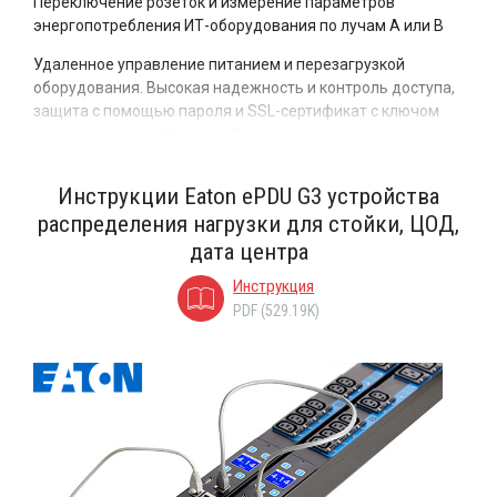
Переключение розеток и измерение параметров
энергопотребления ИТ-оборудования по лучам A или B
Удаленное управление питанием и перезагрузкой
оборудования. Высокая надежность и контроль доступа,
защита с помощью пароля и SSL-сертификат с ключом
длиной 1024 или 2048 бит. Возможность полного
контроля и измерения показателей энергопотребления
подключенных устройств.
Инструкции Eaton ePDU G3 устройства
распределения нагрузки для стойки, ЦОД,
дата центра
Инструкция
PDF (529.19K)