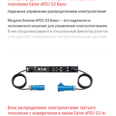
поколения Eaton ePDU G3 Basic
Надежное управление распределением электропитания
Модели блоков ePDU G3 Basic — это надежное и
экономичное решение для управления электропитанием.
В них предусматривается специальный фиксатор розеток
стандарта IEC и маркировка секций различными цветами.
Они отличаются форм-фактором с низким профилем и
высокими рабочими температурами. Модели оснащены
кнопочной системой крепления как с боковой, так и с
задней стороны, а также запатентованной Eaton
универсальной системой крепления.
Блок распределения электропитания третьего
поколения с измерителем в линии Eaton ePDU G3 In-