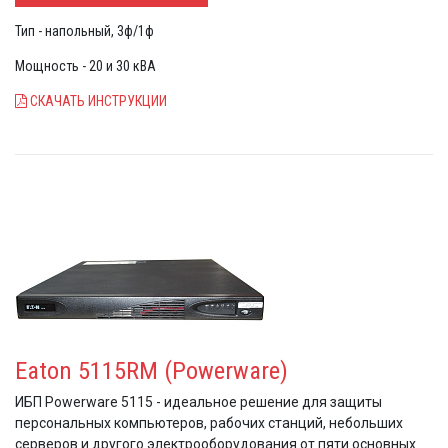
HotSync
Тип - напольный, 3ф/1ф
ИБП можно использовать при слабой проводке,
сопрягать с чувствительным оборудованием – он
Мощность - 20 и 30 кВА
практически не искажает входную сеть (Выпрямитель
СКАЧАТЬ ИНСТРУКЦИИ
на IGBT транзисторах дает минимальные искажения
входного тока КНИ<5%)
ИБП имеет
русский ж/к дисплей меню
с возможностью
настройки параметров
Возможность подключения батарей до 10 часов
ИБП обладает самыми современными
коммуникационными возможностями (два X-slot +
входные и выходные «сухие контакты»)
ИБП могут быть укомплектованы дублирующим
выносным
ж/к экраном View UPS
Eaton 5115RM (Powerware)
ИБП Powerware 5115 - идеальное решение для защиты
персональных компьютеров, рабочих станций, небольших
серверов и другого электрооборудования от пяти основных