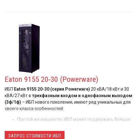
Eaton 9155 20-30 (Powerware)
ИБП
Eaton 9155 20-30 (серия Powerware)
20 кВА/18 кВт и 30
кВА/27 кВт
c трехфазным входом и однофазным выходом
(3ф/1ф)
– ИБП нового поколения, имеют ряд уникальных для
своего класса особенностей:
При той же мощности, ИБП может поддержать больше
нагрузки, например ИБП 20 кВА может выдать 18 кВт, а
30 кВА – 27 кВт активной мощности
ЗАПРОС СТОИМОСТИ ИБП
Уникальная
технология параллельной работы ИБП