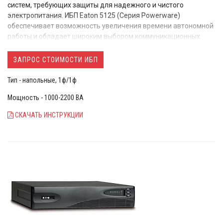
систем, требующих защиты для надежного и чистого
электропитания. ИБП Eaton 5125 (Серия Powerware)
обеспечивает возможность увеличения времени автономной
работы и обладает широким выбором коммуникационных
опций для интеграции системы электропитания в сетевое
окружение современного офиса. PW5125 защищает
ЗАПРОС СТОИМОСТИ ИБП
оборудование и данные от 5 из 9 основных проблем с
электропитанием.
Тип - напольные, 1ф/1ф
Мощность - 1000-2200 ВА
СКАЧАТЬ ИНСТРУКЦИИ