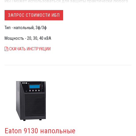
ИБП может использоваться для защиты практически любого
оборудования с повышенными требованиями к качеству
электропитания в самых сложных условиях эксплуатации
ЗАПРОС СТОИМОСТИ ИБП
Тип - напольный, 3ф/3ф
Мощность - 20, 30, 40 кВА
СКАЧАТЬ ИНСТРУКЦИИ
Eaton 9130 напольные