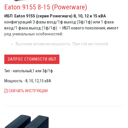
Eaton 9155 8-15 (Powerware)
ИБП
Eaton 9155
(серия Powerware)
8, 10, 12 и 15 кВА
конфигураций 3 фазы вход/1ф выход (3ф/1ф) или 1 фаза
вход/1 фаза выход (1ф/1ф) – ИБП нового поколения, имеет
ряд уникальных особенностей
:
Высокая активная мощность: При той же полной
мощности, ИБП может поддержать больше нагрузки,
ИБП 8 кВА - 7.2 кВт, 10 кВА - 9 кВт, 12 кВА - 10.8 кВт, 15
ЗАПРОС СТОИМОСТИ ИБП
кВА - 13.5 кВт
ИБП имеет
русский ж/к дисплей
меню с возможностью
Тип - напольный,1 или 3ф/1ф
настройки параметров
Уникальная
технология параллельной работы ИБП
Мощность - 8, 10, 12,15 кВА
HotSync
СКАЧАТЬ ИНСТРУКЦИИ
ИБП
можно использовать при слабой проводке,
сопрягать с чувствительным оборудованием – он
практически не искажает входную сеть (Выпрямитель
на IGBT транзисторах дает минимальные искажения
входного тока (КНИ<5%))
За счет перенастраиваемого выпрямителя, ИБП может
поддержать батареи
на несколько часов автономной