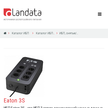
Каталог ИБП
Каталог ИБП Eaton Powerware
ИБП, снятые/снимаемые Eaton Powerware с производства в 2004-2019 годах
Eaton 3S
ИБП Eaton 3S - это ИБП 3 серии, защищающий ценные данные