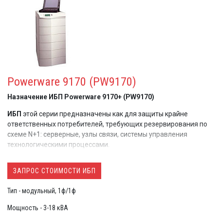
Powerware 9170 (PW9170)
Назначение ИБП Powerware 9170+
(PW9170)
ИБП
этой серии предназначены как для защиты крайне
ответственных потребителей, требующих резервирования по
схеме N+1: серверные, узлы связи, системы управления
технологическими процессами.
ИБП
удобно использовать, когда заранее известно, что
ЗАПРОС СТОИМОСТИ ИБП
нагрузка будет возрастать в будущем: можно сразу купить
стойку на 9 или 12 слотов и постепенно заполнять ее
Тип - модульный, 1ф/1ф
силовыми и батарейными модулями.
Мощность - 3-18 кВА