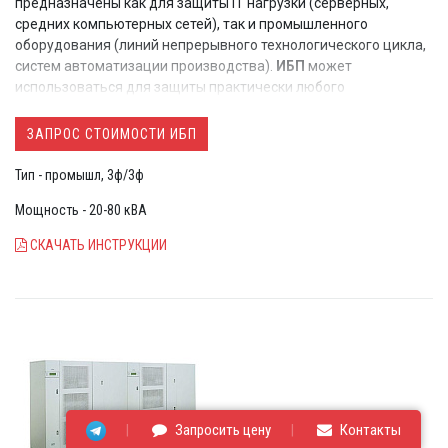
предназначены как для защиты IT нагрузки (серверных,
средних компьютерных сетей), так и промышленного
оборудования (линий непрерывного технологического цикла,
систем автоматизации производства).
ИБП
может
использоваться для защиты практически любого
оборудования с повышенными требованиями к качеству
электропитания в самых сложных условиях эксплуатации
ЗАПРОС СТОИМОСТИ ИБП
Тип - промышл, 3ф/3ф
Мощность - 20-80 кВА
СКАЧАТЬ ИНСТРУКЦИИ
Запросить цену
Контакты