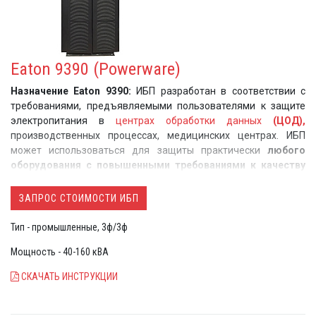
Технология продления жизни батарей ABM (см ниже)
ИБП могут быть укомплектованы дублирующим
выносным
ж/к экраном View UPS
ИБП могут быть укомплектованы распред устройствами
Eaton 9390 (Powerware)
для стоек
Eaton ePDU
ИБП могут быть укомплектованы сервисными
Назначение Eaton 9390:
ИБП разработан в соответствии с
байпасами
Eaton Hotswap
и модулями распределения
требованиями, предъявляемыми пользователями к защите
питания
Eaton FlexPDU
электропитания в
центрах обработки данных
(ЦОД),
производственных процессах, медицинских центрах. ИБП
может использоваться для защиты практически
любого
оборудования с повышенными требованиями к качеству
электропитания
в самых сложных
промышленных условиях
эксплуатации
ЗАПРОС СТОИМОСТИ ИБП
Тип - промышленные, 3ф/3ф
Мощность - 40-160 кВА
СКАЧАТЬ ИНСТРУКЦИИ