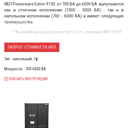
ИБП Powerware Eaton 9130 от 700 ВА до 6000 ВА выпускаются
как в стоечном исполнении (1000 - 3000 ВА) , так и в
напольном исполнении (700 - 6000 ВА) и имеют следующие
преимущества:
Высокий выходной power factor 0.9, например ИБП 9130
1000 ВА сможет выдать 900 Вт, что позволяет
подключить к ИБП больше современной нагрузки
ЗАПРОС СТОИМОСТИ ИБП
Широкое окно без перехода на батареи (от 120 В при 1/3
номинальной нагрузки, 160-276 В при 100% нагрузке)
Тип - напольный, 1ф
Графический дисплей
с возможностью
использования русского языка
Мощность - 700-6000 ВА
Единая платформа построения для моделей
СКАЧАТЬ ИНСТРУКЦИИ
напольного и стоечного исполнения
Минимальные размеры стоечных ИБП – 2U до 3
кВА включительно
Стоечные ИБП будут сразу комплектоваться рельсами
для крепления в стойку
Возможность режима оптимизации КПД (>95%)
Возможность подключения больших внешних батарей
до 4 часов работы
Сегментирование нагрузки