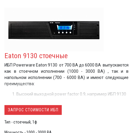
Eaton 9130 стоечные
ИБП Powerware Eaton 9130 от 700 ВА до 6000 ВА выпускаются
как в стоечном исполнении (1000 - 3000 ВА) , так и в
напольном исполнении (700 - 6000 ВА) и имеют следующие
преимущества:
Высокий выходной power factor 0.9, например ИБП 9130
1000 ВА сможет выдать 900 Вт, что позволяет
подключить к ИБП больше современной нагрузки
ЗАПРОС СТОИМОСТИ ИБП
Широкое окно без перехода на батареи (от 120 В при 1/3
номинальной нагрузки, 160-276 В при 100% нагрузке)
Тип - стоечный, 1ф
Графический дисплей
с возможностью
использования русского языка
Мощность - 1000 - 3000 ВА