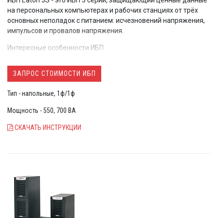
на персональных компьютерах и рабочих станциях от трёх
основных неполадок с питанием: исчезновений напряжения,
импульсов и провалов напряжения.
Интересные особенности ИБП
ИБП поставляется с 6 розетками Schuko (DIN) для
ЗАПРОС СТОИМОСТИ ИБП
простого компьютерного оборудования или с 8
розетками типа IEC.
Тип - напольные, 1ф/1ф
ИБП защищает телефонные, широкополосные или
Ethernet­линии от скачков напряжения
Мощность - 550, 700 ВА
ИБП оснащен HID­совместимым портом USB (кабель в
комплекте) с автоматической интеграцией во все
СКАЧАТЬ ИНСТРУКЦИИ
основные ОС (Windows/Mac OS/Linux).
Компактный корпус может быть размещен под
столом или на стене.