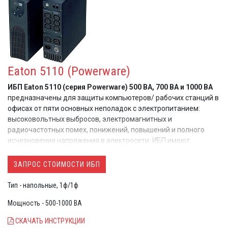
работы
, имея при этом минимальное время их зарядки
ИБП обладает самыми современными
коммуникационными возможностями (два X-slot)»)
ИБП могут быть укомплектованы дублирующим
выносным
ж/к экраном View UPS
Eaton 5110 (Powerware)
ИБП Eaton 5110
(серия Powerware)
500 ВА, 700 ВА и 1000 ВА
предназначены для защиты компьютеров/ рабочих станций в
офисах от пяти основных неполадок с электропитанием:
высоковольтных выбросов, электромагнитных и
радиочастотных помех, понижений, повышений и полного
исчезновения напряжения в электросети. ИБП имеют
стандартный дизайн и поставляются, как и большинство ИБП с
компьютерными розетками. 4 розетки защищены батареями и
ЗАПРОС СТОИМОСТИ ИБП
4 обеспечивают фильтрацию помех сети для
дополнительного защищаемого оборудования. ИБП не имеют
Тип - напольные, 1ф/1ф
встроенных вентиляторов, что обеспечивает дополнительный
Мощность - 500-1000 ВА
комфорт при их использовании.
СКАЧАТЬ ИНСТРУКЦИИ