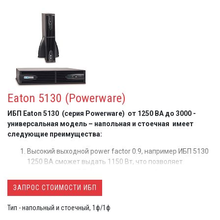
Eaton 5130 (Powerware)
ИБП Eaton 5130 (серия Powerware) от 1250 ВА до 3000 -
универсальная модель – напольная и стоечная имеет
следующие преимущества:
Высокий выходной power factor 0.9, например ИБП 5130
1250 ВА сможет выдать 1150 Вт, что позволяет
подключить к ИБП больше современной нагрузки
Минимальая высота 2U
для всех ИБП, включая 3 кВА
ЗАПРОС СТОИМОСТИ ИБП
Два типоразмера модели 3000 ВА:
2U глубиной 634 мм
или
3U глубиной 484
мм позволяет использовать ИБП
Тип - напольный и стоечный, 1ф/1ф
5130 3 кВА в 600 мм стойках