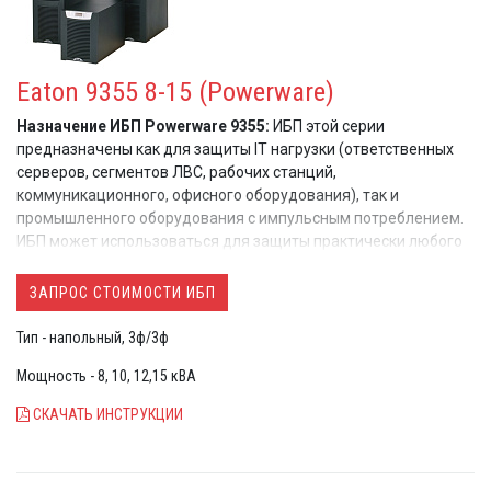
Eaton 9355 8-15 (Powerware)
Назначение ИБП Powerware 9355:
ИБП этой серии
предназначены как для защиты IT нагрузки (ответственных
серверов, сегментов ЛВС, рабочих станций,
коммуникационного, офисного оборудования), так и
промышленного оборудования с импульсным потреблением.
ИБП может использоваться для защиты практически любого
оборудования с повышенными требованиями к качеству
электропитания в самых сложных условиях эксплуатации.
ЗАПРОС СТОИМОСТИ ИБП
Тип - напольный, 3ф/3ф
Мощность - 8, 10, 12,15 кВА
СКАЧАТЬ ИНСТРУКЦИИ