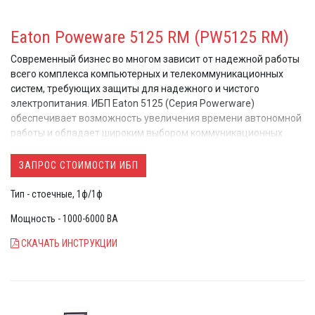
Eaton Poweware 5125 RM (PW5125 RM)
Современный бизнес во многом зависит от надежной работы
всего комплекса компьютерных и телекоммуникационных
систем, требующих защиты для надежного и чистого
электропитания. ИБП Eaton 5125 (Серия Powerware)
обеспечивает возможность увеличения времени автономной
работы и обладает широким выбором коммуникационных
опций для интеграции системы электропитания в сетевое
окружение современного офиса. PW5125 защищает
ЗАПРОС СТОИМОСТИ ИБП
оборудование и данные от 5 из 9 основных проблем с
электропитанием.
Тип - стоечные, 1ф/1ф
Мощность - 1000-6000 ВА
СКАЧАТЬ ИНСТРУКЦИИ