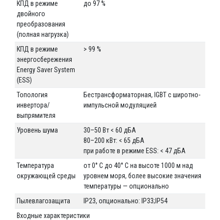
КПД в режиме
до 97 %
двойного
преобразования
(полная нагрузка)
КПД в режиме
> 99 %
энергосбережения
Energy Saver System
(ESS)
Топология
Бестрансформаторная, IGBT с широтно-
инвертора/
импульсной модуляцией
выпрямителя
Уровень шума
30–50 Вт < 60 дБА
80–200 кВт: < 65 дБА
при работе в режиме ESS: < 47 дБА
Температура
от 0° C до 40° C на высоте 1000 м над
окружающей среды
уровнем моря, более высокие значения
температуры — опционально
Пылевлагозащита
IP23, опционально: IP33;IP54
Входные характеристики