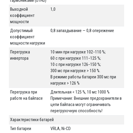
гармониками (UTHD)
Выходной
1,0
коэффициент
мощности
Допустимый
0,8 запаздывание — 0,8 опережение
коэффициент
мощности нагрузки
Перегрузка
10 мин при нагрузке 102−110 %;
инвертора
60 с при нагрузке 111−125 %;
10 с при нагрузке 126−150 %;
300 мс при нагрузке > 150 %.
В режиме работы батареи 300 мс при
нагрузке > 126 %
Перегрузка при
Длительная < 125 %, 10 мс 1000 %
работе на байпасе
Примечание: Внешние предохранители в
цепи байпаса могут ограничивать
перегрузочную способность!
Характеристики батарей
Тип батареи
VRLA, Ni-CD