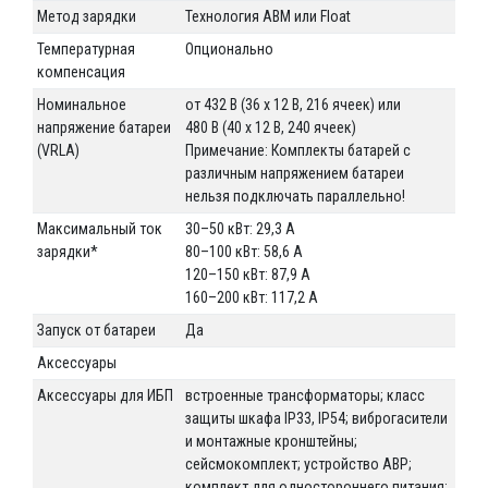
Метод зарядки
Технология ABM или Float
Температурная
Опционально
компенсация
Номинальное
от 432 В (36 x 12 В, 216 ячеек) или
напряжение батареи
480 В (40 x 12 В, 240 ячеек)
(VRLA)
Примечание: Комплекты батарей с
различным напряжением батареи
нельзя подключать параллельно!
Максимальный ток
30–50 кВт: 29,3 А
зарядки*
80–100 кВт: 58,6 А
120–150 кВт: 87,9 А
160–200 кВт: 117,2 A
Запуск от батареи
Да
Аксессуары
Аксессуары для ИБП
встроенные трансформаторы; класс
защиты шкафа IP33, IP54; виброгасители
и монтажные кронштейны;
сейсмокомплект; устройство АВР;
комплект для одностороннего питания;