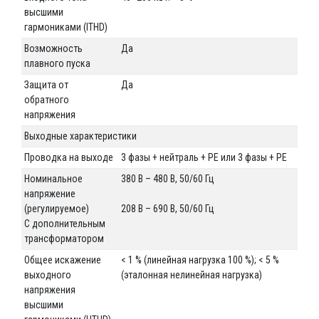
высшими
гармониками (ITHD)
Возможность
Да
плавного пуска
Защита от
Да
обратного
напряжения
Выходные характеристики
Проводка на выходе
3 фазы + нейтраль + РЕ или 3 фазы + РЕ
Номинальное
380 В – 480 В, 50/60 Гц
напряжение
(регулируемое)
208 В – 690 В, 50/60 Гц
С дополнительным
трансформатором
Общее искажение
< 1 % (линейная нагрузка 100 %); < 5 %
выходного
(эталонная нелинейная нагрузка)
напряжения
высшими