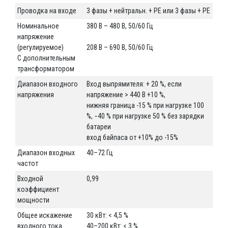
Проводка на входе
3 фазы + нейтральн. + РЕ или 3 фазы + РЕ
Номинальное
380 В – 480 В, 50/60 Гц
напряжение
(регулируемое)
208 В – 690 В, 50/60 Гц
С дополнительным
трансформатором
Диапазон входного
Вход выпрямителя: + 20 %, если
напряжения
напряжение > 440 В +10 %,
нижняя граница -15 % при нагрузке 100
%, −40 % при нагрузке 50 % без зарядки
батареи
вход байпаса от +10% до -15%
Диапазон входных
40–72 Гц
частот
Входной
0,99
коэффициент
мощности
Общее искажение
30 кВт: < 4,5 %
входного тока
40–200 кВт: < 3 %