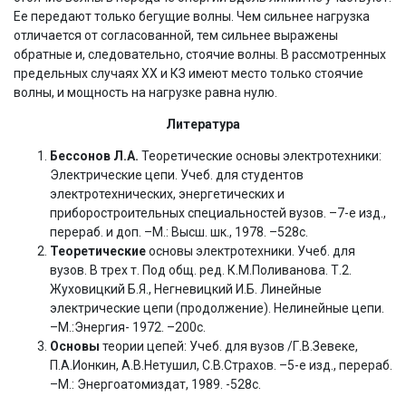
Ее передают только бегущие волны. Чем сильнее нагрузка
отличается от согласованной, тем сильнее выражены
обратные и, следовательно, стоячие волны. В рассмотренных
предельных случаях ХХ и КЗ имеют место только стоячие
волны, и мощность на нагрузке равна нулю.
Литература
Бессонов Л.А.
Теоретические основы электротехники:
Электрические цепи. Учеб. для студентов
электротехнических, энергетических и
приборостроительных специальностей вузов. –7-е изд.,
перераб. и доп. –М.: Высш. шк., 1978. –528с.
Теоретические
основы электротехники. Учеб. для
вузов. В трех т. Под общ. ред. К.М.Поливанова. Т.2.
Жуховицкий Б.Я., Негневицкий И.Б. Линейные
электрические цепи (продолжение). Нелинейные цепи.
–М.:Энергия- 1972. –200с.
Основы
теории цепей: Учеб. для вузов /Г.В.Зевеке,
П.А.Ионкин, А.В.Нетушил, С.В.Страхов. –5-е изд., перераб.
–М.: Энергоатомиздат, 1989. -528с.