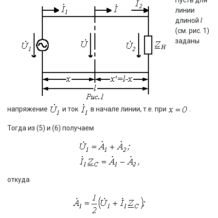
Пусть для
линии
длиной
l
(см. рис. 1)
заданы
напряжение
и ток
в начале линии, т.е. при
.
Тогда из (5) и (6) получаем
откуда