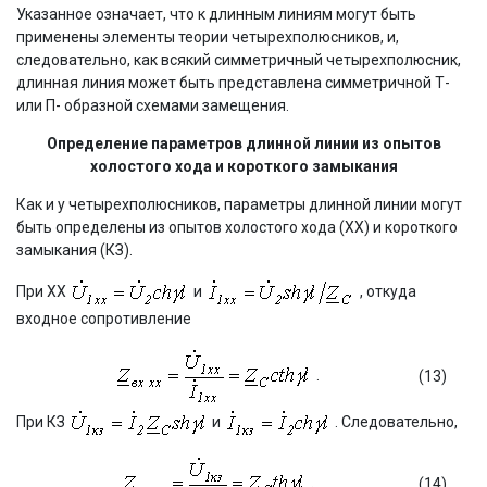
Указанное означает, что к длинным линиям могут быть
применены элементы теории четырехполюсников, и,
следовательно, как всякий симметричный четырехполюсник,
длинная линия может быть представлена симметричной Т-
или П- образной схемами замещения.
Определение параметров длинной линии из опытов
холостого хода и короткого замыкания
Как и у четырехполюсников, параметры длинной линии могут
быть определены из опытов холостого хода (ХХ) и короткого
замыкания (КЗ).
При ХХ
и
, откуда
входное сопротивление
.
(13)
При КЗ
и
. Следовательно,
.
(14)