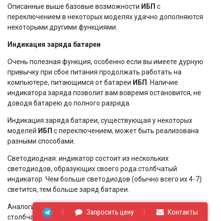
Описанные выше базовые возможности
ИБП
с
переключением в некоторых моделях удачно дополняются
некоторыми другими функциями.
Индикация заряда батареи
Очень полезная функция, особенно если вы имеете дурную
привычку при сбое питания продолжать работать на
компьютере, питающимся от батареи
ИБП
. Наличие
индикатора заряда позволит вам вовремя остановится, не
доводя батарею до полного разряда.
Индикация заряда батареи, существующая у некоторых
моделей
ИБП
с переключением, может быть реализована
разными способами.
Светодиодная: индикатор состоит из нескольких
светодиодов, образующих своего рода столбчатый
индикатор. Чем больше светодиодов (обычно всего их 4-7)
светится, тем больше заряд батареи.
Аналогичным же образом реализуется графический
Запросить цену
Контакты
столбчатый индикатор заряда на жидкокристаллическом