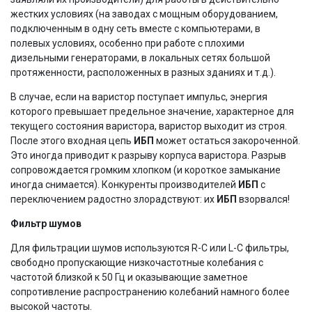
жестких условиях (на заводах с мощным оборудованием,
подключенным в одну сеть вместе с компьютерами, в
полевых условиях, особенно при работе с плохими
дизельными генераторами, в локальных сетях большой
протяженности, расположенных в разных зданиях и т.д.).
В случае, если на варистор поступает импульс, энергия
которого превышает предельное значение, характерное для
текущего состояния варистора, варистор выходит из строя.
После этого входная цепь
ИБП
может остаться закороченной.
Это иногда приводит к разрыву корпуса варистора. Разрыв
сопровождается громким хлопком (и короткое замыкание
иногда снимается). Конкуренты производителей
ИБП
с
переключением радостно злорадствуют: их
ИБП
взорвался!
Фильтр шумов
Для фильтрации шумов используются R-C или L-C фильтры,
свободно пропускающие низкочастотные колебания с
частотой близкой к 50 Гц и оказывающие заметное
сопротивление распространению колебаний намного более
высокой частоты.