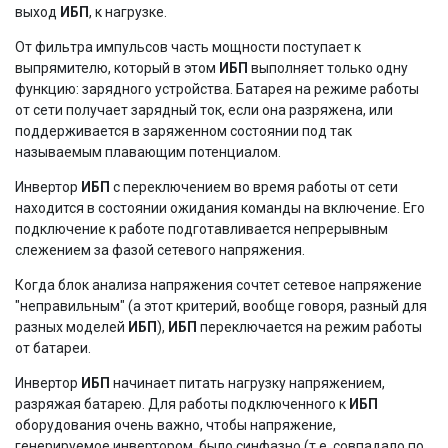
выход
ИБП
, к нагрузке.
От фильтра импульсов часть мощности поступает к
выпрямителю, который в этом
ИБП
выполняет только одну
функцию: зарядного устройства. Батарея на режиме работы
от сети получает зарядный ток, если она разряжена, или
поддерживается в заряженном состоянии под так
называемым плавающим потенциалом.
Инвертор
ИБП
с переключением во время работы от сети
находится в состоянии ожидания команды на включение. Его
подключение к работе подготавливается непрерывным
слежением за фазой сетевого напряжения.
Когда блок анализа напряжения сочтет сетевое напряжение
"неправильным" (а этот критерий, вообще говоря, разный для
разных моделей
ИБП
),
ИБП
переключается на режим работы
от батареи.
Инвертор
ИБП
начинает питать нагрузку напряжением,
разряжая батарею. Для работы подключенного к
ИБП
оборудования очень важно, чтобы напряжение,
генерируемое инвертором, было синфазно (т.е. совпадало по