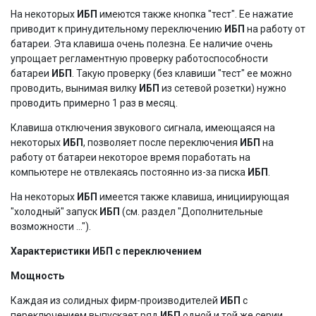
На некоторых
ИБП
имеются также кнопка "тест". Ее нажатие
приводит к принудительному переключению
ИБП
на работу от
батареи. Эта клавиша очень полезна. Ее наличие очень
упрощает регламентную проверку работоспособности
батареи
ИБП
. Такую проверку (без клавиши "тест" ее можно
проводить, вынимая вилку
ИБП
из сетевой розетки) нужно
проводить примерно 1 раз в месяц.
Клавиша отключения звукового сигнала, имеющаяся на
некоторых
ИБП
, позволяет после переключения
ИБП
на
работу от батареи некоторое время поработать на
компьютере не отвлекаясь постоянно из-за писка
ИБП
.
На некоторых
ИБП
имеется также клавиша, инициирующая
"холодный" запуск
ИБП
(см. раздел "Дополнительные
возможности ...").
Характеристики ИБП с переключением
Мощность
Каждая из солидных фирм-производителей
ИБП
с
переключением выпускает ряд
ИБП
одной и той же серии