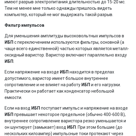
имеют разрыв электропитания длительностью до 15-20 мс.
Тем не менее мне только однажды пришлось видеть
компьютер, который не мог выдержать такой разрыв.
Фильтр импульсов
Для уменьшения амплитуды высоковольтных импульсов в
ИБП
с переключением используются фильтры, основной (а
чаще всего единственной) частью которых является металл-
оксидный варистор. Варистор включают параллельно входу
ИБП
.
Если напряжение на входе
ИБП
находится в пределах
допустимого, варистор имеет большое внутреннее
сопротивление и не влияет на работу
ИБП
и его нагрузки.
Практически он работает как конденсатор небольшой
емкости.
Если на вход
ИБП
поступает импульс и напряжение на входе
ИБП
превышает некоторое предельное (обычно 400-600 В),
внутреннее сопротивление варистора резко уменьшается и
он шунтирует (замыкает) вход
ИБП
. При этом большие (до
нескольких килоампер) импульсные токи протекают через