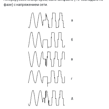
фазе) с напряжением сети.
а
б
в
г
д