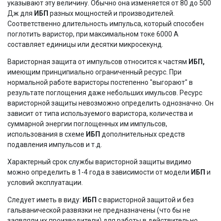
указывают эту величину. Обычно она изменяется от 80 до 500
Дж для
ИБП
разных мощностей и производителей.
Соответственно длительность импульса, который способен
поглотить варистор, при максимальном токе 6000 А
составляет единицы или десятки микросекунд.
Варисторная защита от импульсов относится к частям
ИБП,
имеющим принципиально ограниченный ресурс. При
нормальной работе варисторы постепенно "выгорают" в
результате поглощения даже небольших имульсов. Ресурс
варисторной защиты невозможно определить однозначно. Он
зависит от типа используемого варистора, количества и
суммарной энергии поглощенных им импульсов,
использования в схеме
ИБП
дополнительных средств
подавления импульсов и т.д.
Характерный срок службы варисторной защиты видимо
можно определить в 1-4 года в зависимости от модели
ИБП
и
условий эксплуатации.
Следует иметь в виду:
ИБП
с варисторной защитой и без
гальванической развязки не предназначены (что бы не
заявляли их производители) для работы в действительно