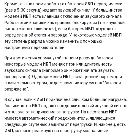
Кроме того во время работы от батареи
ИБП
периодически
(раз в 5-30 секунд) издают звуковой сигнал. У большинства
моделей
ИБП
есть клавиша отключения звукового сигнала.
Работа этой клавиши как правило блокируется (т.е. звуковой
сигнал снова включается), если батарея
ИБП
подходит к
определенной степени разряда. У некоторых моделей
ИБП
эту степень разряда можно изменить с помощью
настроечных переключателей.
При достижения упомянутой степени разряда батареи
некоторые модели
ИБП
меняют тон или длительность
звукового сигнала (например он может начать звучать
непрерывно). Одновременно
ИБП
, оснащенный портом для
связи с компьютером, подает компьютеру сигнал "батарея
разряжена".
В случае, если к
ИБП
подключена слишком большая нагрузка,
большинство
ИБП
подают продолжительный звуковой сигнал
и отключают напряжение от нагрузки. На некоторых
ИБП
имеется автоматический предохранитель, являющийся
следующей ступенью защиты от перегрузки. И, наконец, есть
ИБП
, которые реагируют на перегрузку молчаливым