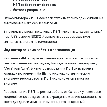
ИБП работает от батареи;
батарея разряжена
.
От компьютера к
ИБП
может поступить только один сигнал: на
выключение нагрузки и самого
ИБП.
В последнее время некоторые
ИБП
имеют последовательный
порт USB вместо RS232. Характе передаваемых в порт
сигналов при этом не изменяется.
Индикатор режима работы и сигнализация
На панели
ИБП
с переключением при работе от сети обычно
светится зеленый светодиод. Иногда он имеет маркировку
"Сеть" или "Line". В некоторых моделях
ИБП
он встроен в
клавишу включения. На
ИБП
с жидкокристаллическим
дисплеем режим работы
ИБП
индицируется также на
дисплее.
Переключение
ИБП
на режим работы от батареи у некоторых
моделей сопровождается прекращением свечения зеленого
светодиода или изменением его цвета на красный.