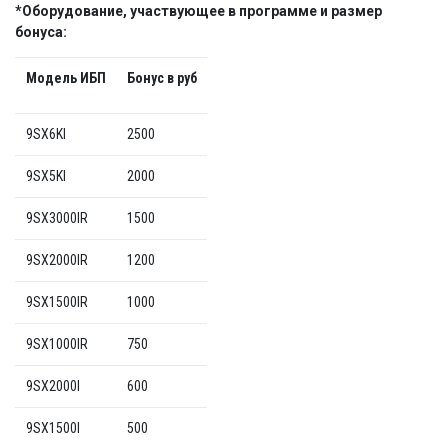
*Оборудование, участвующее в программе и размер
бонуса:
Модель ИБП
Бонус в руб
9SX6KI
2500
9SX5KI
2000
9SX3000IR
1500
9SX2000IR
1200
9SX1500IR
1000
9SX1000IR
750
9SX2000I
600
9SX1500I
500