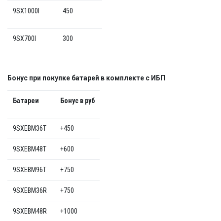
9SX1000I
450
9SX700I
300
Бонус при покупке батарей в комплекте с ИБП
Батареи
Бонус в руб
9SXEBM36T
+450
9SXEBM48T
+600
9SXEBM96T
+750
9SXEBM36R
+750
9SXEBM48R
+1000