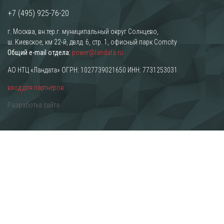
+7 (495) 925-76-20
г. Москва, вн.тер.г. муниципальный округ Солнцево,
ш. Киевское, км 22-й, двлд. 6, стр. 1, офисный парк Comcity
Общий e-mail отдела:
power@landata.ru
АО НТЦ «Ландата» ОГРН: 1027739021650 ИНН: 7731253031
вход для партнёров
Разработка сайта