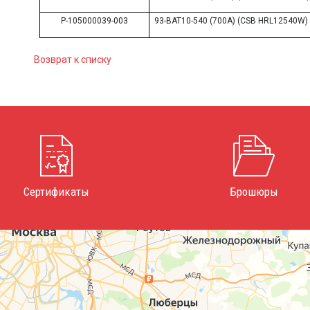
P-105000039-003
93-BAT10-540 (700A) (CSB HRL12540W)
Возврат к списку
Сертификаты
Брошюры