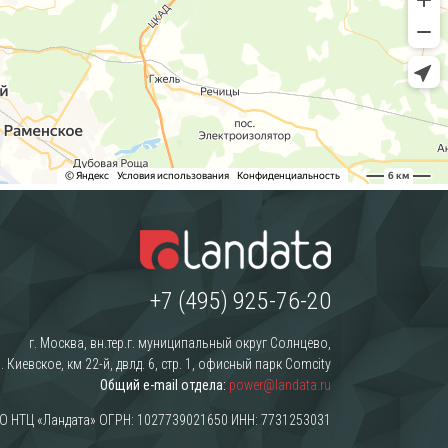
+7 (495) 925-76-20
г. Москва, вн.тер.г. муниципальный округ Солнцево,
. Киевское, км 22-й, двлд. 6, стр. 1, офисный парк Comcity
Общий e-mail отдела:
power@landata.ru
О НТЦ «Ландата» ОГРН: 1027739021650 ИНН: 7731253031