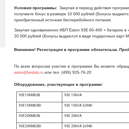
Условия программы:
Закупая в период действия прогр
получаете бонус в размере 10 000 рублей (
Бонусы выдаютс
приобретенный источник бесперебойного питания.
Закупая одновременно ИБП
Eaton
93
E
60-400 + батарею в 
20 000 рублей (
Бонусы выдаются в виде подарочных карт
M
Внимание!
Регистрация в программе обязательна.
Прой
По всем вопросам участия в программе Вы можете обращат
или тел. (495) 925-76-20
eaton@landata.ru
Оборудование, участвующее в программе:
93E15KMBSB
93E 15kVA
93E15KMBSBI
93E 15kVA 2x9Ah
93E20KMBSB
93E 20kVA
93E20KMBSBI
93E 20kVA 2x9Ah