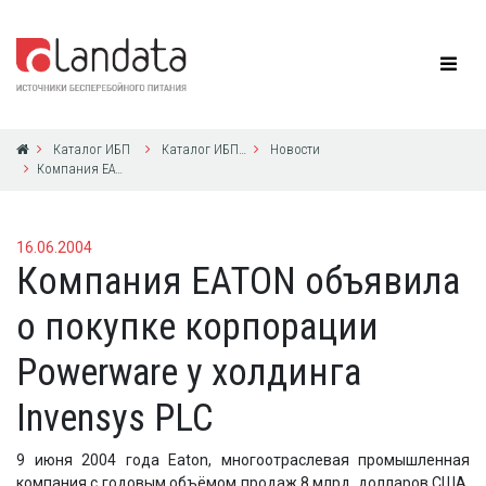
Каталог ИБП
Каталог ИБП Eaton Powerware
Новости
Компания EATON объявила о покупке корпорации Powerware у холдинга Invensys PLC
16.06.2004
Компания EATON объявила
о покупке корпорации
Powerware у холдинга
Invensys PLC
9 июня 2004 года Eaton, многоотраслевая промышленная
компания с годовым объёмом продаж 8 млрд. долларов США,