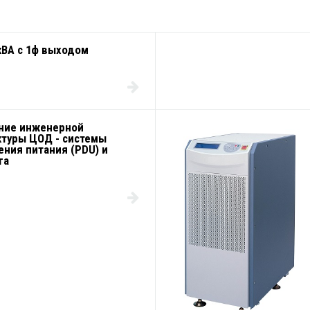
кВА с 1ф выходом
ние инженерной
ктуры ЦОД - системы
ния питания (PDU) и
га