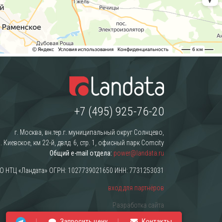
+7 (495) 925-76-20
г. Москва, вн.тер.г. муниципальный округ Солнцево,
. Киевское, км 22-й, двлд. 6, стр. 1, офисный парк Comcity
Общий e-mail отдела:
power@landata.ru
О НТЦ «Ландата» ОГРН: 1027739021650 ИНН: 7731253031
вход для партнёров
Разработка сайта
Запросить цену
Контакты