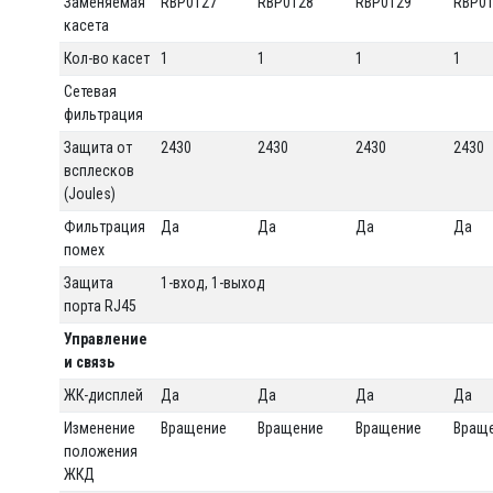
Заменяемая
RBP0127
RBP0128
RBP0129
RBP0
касета
Кол-во касет
1
1
1
1
Сетевая
фильтрация
Защита от
2430
2430
2430
2430
всплесков
(Joules)
Фильтрация
Да
Да
Да
Да
помех
Защита
1-вход, 1-выход
порта RJ45
Управление
и связь
ЖК-дисплей
Да
Да
Да
Да
Изменение
Вращение
Вращение
Вращение
Вращ
положения
ЖКД