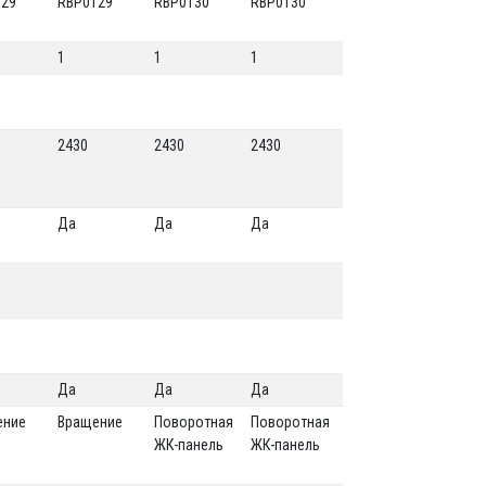
129
RBP0129
RBP0130
RBP0130
1
1
1
2430
2430
2430
Да
Да
Да
Да
Да
Да
ение
Вращение
Поворотная
Поворотная
ЖК-панель
ЖК-панель