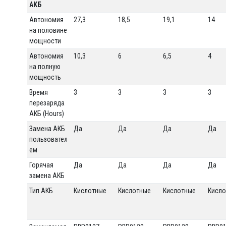
АКБ
Автономия
27,3
18,5
19,1
14
на половине
мощности
Автономия
10,3
6
6,5
4
на полную
мощность
Время
3
3
3
3
перезаряда
АКБ (Hours)
Замена АКБ
Да
Да
Да
Да
пользовател
ем
Горячая
Да
Да
Да
Да
замена АКБ
Тип АКБ
Кислотные
Кислотные
Кислотные
Кисл