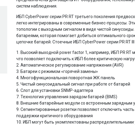
систем наблюдения.
ИБП CyberPower серии PR RT третьего поколения предвос
легко интегрированы в современные бизнес-процессы. Эт
топологии с выходным сигналом в виде чистой синусоиды
батареями, которая помогает добиться оптимального сро
цепочке батарей. Стоечные ИБП CyberPower серии PR RT I
1. Высокий выходной power factor 1, например, ИБП PR RT
что позволяет подключить к ИБП более критическую нагру
2. Автоматическое регулирование напряжения (AVR)
3. Батареи с режимом «горячей замены»
4. Многофункциональная поворотная ЖК панель
5. Чистый синусоидальный сигнал при работе от батарей
6. Слот для установки SNMP-адаптера
7. Технология управления зарядом батарей (BMS)
8. Внешние батарейные модули со встроенным зарядным 
9. Сегментированные розетки позволяют отключить част
поддержки критичного оборудования
10. ИБП могут быть укомплектованы распределительными 