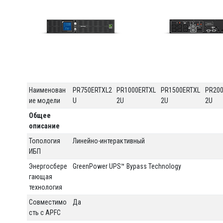
Наименован
PR750ERTXL2
PR1000ERTXL
PR1500ERTXL
PR20
ие модели
U
2U
2U
2U
Общее
описание
Топология
Линейно-интерактивный
ИБП
Энергосбере
GreenPower UPS™ Bypass Technology
гающая
технология
Совместимо
Да
сть с APFC