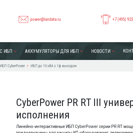
power@landata.ru
+7 (495) 92
КОН
С ИБП
АККУМУЛЯТОРЫ ДЛЯ ИБП
НОВОСТИ
ИБП CyberPower
ИБП до 10 кВА с 1ф выходом
CyberPower PR RT III унив
исполнения
Линейно-интерактивные ИБП CyberPower серии PR RT мощн
предназначены для защиты ИТ-оборудования, телекоммуни