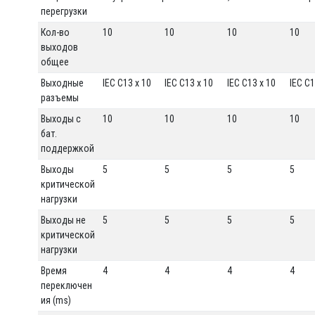
перегрузки
Кол-во
10
10
10
10
выходов
общее
Выходные
IEC C13 x 10
IEC C13 x 10
IEC C13 x 10
IEC C1
разъемы
Выходы с
10
10
10
10
бат.
поддержкой
Выходы
5
5
5
5
критической
нагрузки
Выходы не
5
5
5
5
критической
нагрузки
Время
4
4
4
4
переключен
ия (ms)