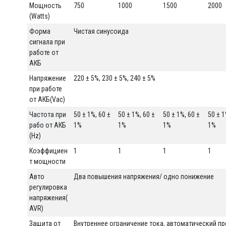
Мощность
750
1000
1500
2000
(Watts)
Форма
Чистая синусоида
сигнала при
работе от
АКБ
Напряжение
220 ± 5%, 230 ± 5%, 240 ± 5%
при работе
от АКБ(Vac)
Частота при
50 ± 1%, 60 ±
50 ± 1%, 60 ±
50 ± 1%, 60 ±
50 ± 1
рабо от АКБ
1%
1%
1%
1%
(Hz)
Коэффициен
1
1
1
1
т мощности
Авто
Два повышения напряжения/ одно понижение
регулировка
напряжения(
AVR)
Защита от
Внутреннее ограничение тока, автоматический п