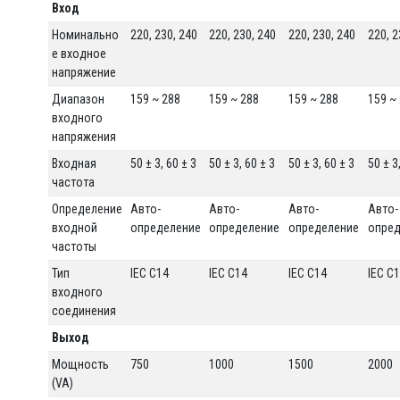
Вход
Номинально
220, 230, 240
220, 230, 240
220, 230, 240
220, 2
е входное
напряжение
Диапазон
159 ~ 288
159 ~ 288
159 ~ 288
159 ~
входного
напряжения
Входная
50 ± 3, 60 ± 3
50 ± 3, 60 ± 3
50 ± 3, 60 ± 3
50 ± 3
частота
Определение
Авто-
Авто-
Авто-
Авто-
входной
определение
определение
определение
опре
частоты
Тип
IEC C14
IEC C14
IEC C14
IEC C
входного
соединения
Выход
Мощность
750
1000
1500
2000
(VA)