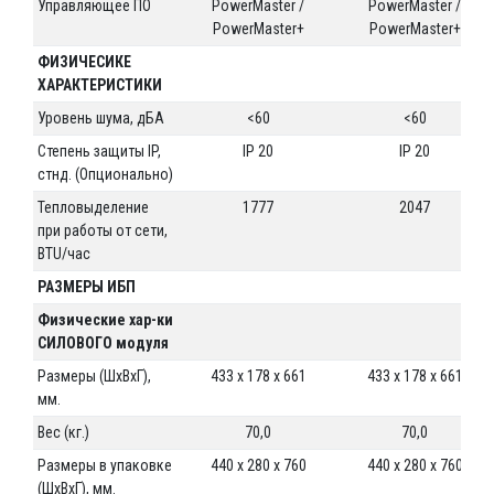
Управляющее ПО
PowerMaster /
PowerMaster /
PowerMaster+
PowerMaster+
ФИЗИЧЕСИКЕ
ХАРАКТЕРИСТИКИ
Уровень шума, дБА
<60
<60
Степень защиты IP,
IP 20
IP 20
стнд. (Опционально)
Тепловыделение
1777
2047
при работы от сети,
BTU/час
РАЗМЕРЫ ИБП
Физические хар-ки
СИЛОВОГО модуля
Размеры (ШхВхГ),
433 x 178 x 661
433 x 178 x 661
мм.
Вес (кг.)
70,0
70,0
Размеры в упаковке
440 x 280 x 760
440 x 280 x 760
(ШхВхГ), мм.