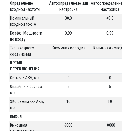
Определение
Автоопределение или
Автоопределение или
входной частоты
настройка
настройка
Номинальный
30,0
49,5
входной ток, А
Коэфф. Мощности
0,99
0,99
по входу
Тип входного
Клеммная колодка
Клеммная колодка
соединения
ВРЕМЯ
ПЕРЕКЛЮЧЕНИЯ
Сеть <-> АКБ, мс
0
0
Онлайн <-> байпас,
5
5
мс
ЭКО режим <-> АКБ,
10
10
мс
ВЫХОД
Выходная
6000
10000