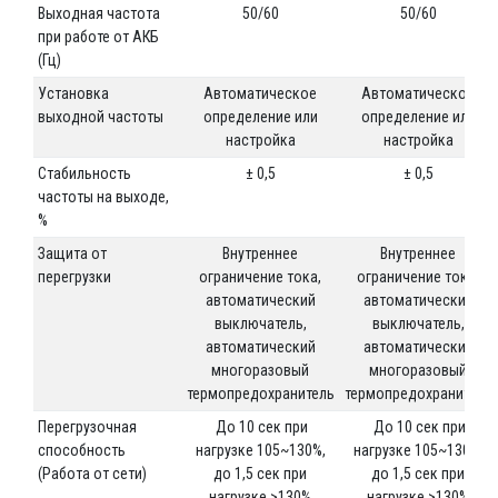
Выходная частота
50/60
50/60
при работе от АКБ
(Гц)
Установка
Автоматическое
Автоматическое
выходной частоты
определение или
определение или
настройка
настройка
Стабильность
± 0,5
± 0,5
частоты на выходе,
%
Защита от
Внутреннее
Внутреннее
перегрузки
ограничение тока,
ограничение тока,
автоматический
автоматический
выключатель,
выключатель,
автоматический
автоматический
многоразовый
многоразовый
термопредохранитель
термопредохранитель
Перегрузочная
До 10 сек при
До 10 сек при
способность
нагрузке 105~130%,
нагрузке 105~130%,
(Работа от сети)
до 1,5 сек при
до 1,5 сек при
нагрузке >130%
нагрузке >130%