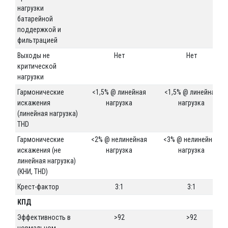
нагрузки
батарейной
поддержкой и
фильтрацией
Выходы не
Нет
Нет
критической
нагрузки
Гармонические
<1,5% @ линейная
<1,5% @ линейная
искажения
нагрузка
нагрузка
(линейная нагрузка)
THD
Гармонические
<2% @ нелинейная
<3% @ нелинейная
искажения (не
нагрузка
нагрузка
линейная нагрузка)
(КНИ, THD)
Крест-фактор
3:1
3:1
КПД
Эффективность в
>92
>92
нормальном