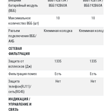
Внешний
ВББ192В75А /
ВББ192В75А /
батарейный модуль
ВББ192В60A
ВББ192В60A
(ВББ)
Максимальное
10
10
количество ВББ (шт)
Разъем
Клеммная колодка
Клеммная колодка
подключения ВББ/
АКБ
СЕТЕВАЯ
ФИЛЬТРАЦИЯ
Защита от
1335
1335
всплесков (Дж)
Фильтрация помех
Есть
Есть
Защита
Нет
Нет
телефон(RJ11)/
сеть(RG45)
ИНДИКАЦИЯ /
УПРАВЛЕНИЕ И
СВЯЗЬ