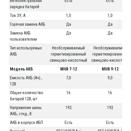
Интеллектуальная
Есть
Есть
зарядка батарей
Ток ЗУ, А
1,0
1,0
Горячая замена АКБ
Да
Да
Замена АКБ
Да
Да
пользователем
Тип используемых
Необслуживаемый
Необслуживаемый
АКБ
герметизированный
герметизированный
свинцово-кислотный
свинцово-кислотный
Модель АКБ
MHB 7-12
MHB 9-12
Емкость АКБ (Ач) ,
7,0
9,0
12В
Общее количество
16
16
батарей 12В, шт
Напряжение шины
192
192
АКБ, стнд., В
АКБ в корпусе ИБП
Есть
Есть