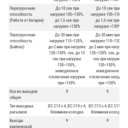
Перегрузочная
До 10 сек при
До 10 сек при
способность
нагрузке 105~130%,
нагрузке 105~130%,
(Работа от батареи)
до 1,5 сек при
до 1,5 сек при
нагрузке >130%
нагрузке >130%
Перегрузочная
До 30 мин при
До 30 мин при
способность
нагрузке 110~120%,
нагрузке 110~120%,
(Байпас)
до 2 мин при нагрузке
до 2 мин при нагрузке
120~130% сек, до 15
120~130% сек, до 15
сек при нагрузке
сек при нагрузке
130~150%,
130~150%,
немедленное
немедленное
отключение нагрузки
отключение нагрузки
при >150%
при >150%
Кол-во выходов
9
9
общее
Тип выходных
IEC C13 x 4, IEC C19 x 4,
IEC C13 x 4, IEC C19 x 4,
разъемов
Клеммная колодка
Клеммная колодка
Выходы
9
9
критической