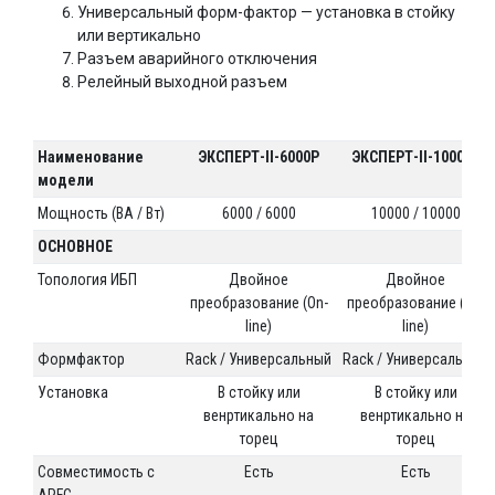
Универсальный форм-фактор — установка в стойку
или вертикально
Разъем аварийного отключения
Релейный выходной разъем
Наименование
ЭКСПЕРТ-II-6000P
ЭКСПЕРТ-II-10000P
модели
Мощность (ВА / Вт)
6000 / 6000
10000 / 10000
ОСНОВНОЕ
Топология ИБП
Двойное
Двойное
преобразование (On-
преобразование (On-
line)
line)
Формфактор
Rack / Универсальный
Rack / Универсальный
Установка
В стойку или
В стойку или
венртикально на
венртикально на
торец
торец
Совместимость с
Есть
Есть
APFC