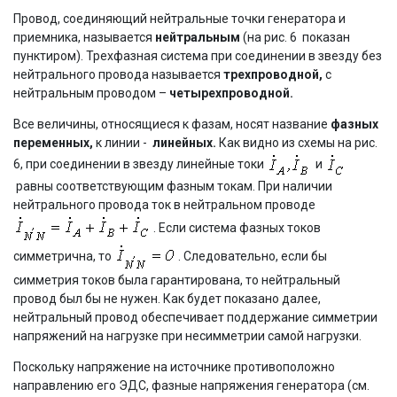
Провод, соединяющий нейтральные точки генератора и
приемника, называется
нейтральным
(на рис. 6 показан
пунктиром). Трехфазная система при соединении в звезду без
нейтрального провода называется
трехпроводной,
с
нейтральным проводом –
четырехпроводной.
Все величины, относящиеся к фазам, носят название
фазных
переменных,
к линии -
линейных.
Как видно из схемы на рис.
6, при соединении в звезду линейные токи
и
равны соответствующим фазным токам. При наличии
нейтрального провода ток в нейтральном проводе
. Если система фазных токов
симметрична, то
. Следовательно, если бы
симметрия токов была гарантирована, то нейтральный
провод был бы не нужен. Как будет показано далее,
нейтральный провод обеспечивает поддержание симметрии
напряжений на нагрузке при несимметрии самой нагрузки.
Поскольку напряжение на источнике противоположно
направлению его ЭДС, фазные напряжения генератора (см.