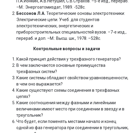
П.А.Ионкин, А.В.Нетушил, С.В.Страхов. –5-е изд., перераб.
–М.: Энергоатомиздат, 1989. -528с.
Бессонов Л.А.
Теоретические основы электротехники:
Электрические цепи. Учеб. для студентов
электротехнических, энергетических и
приборостроительных специальностей вузов. –7-е изд.,
перераб. и доп. –М.: Высш. шк., 1978. –528с.
Контрольные вопросы и задачи
Какой принцип действия у трехфазного генератора?
В чем заключаются основные преимущества
трехфазных систем?
Какие системы обладают свойством уравновешенности,
в чем оно выражается?
Какие существуют схемы соединения в трехфазных
цепях?
Какие соотношения между фазными и линейными
величинами имеют место при соединении в звезду и в
треугольник?
Что будет, если поменять местами начало и конец
одной из фаз генератора при соединении в треугольник,