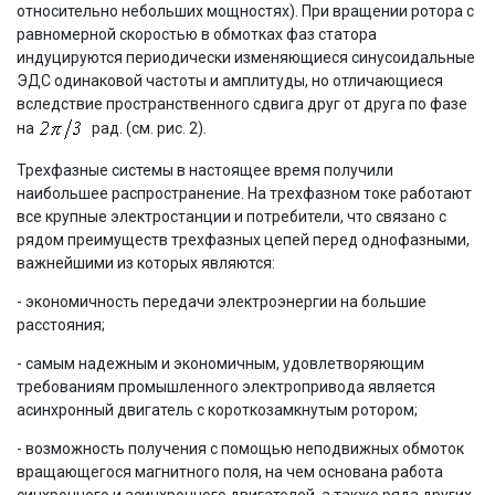
относительно небольших мощностях). При вращении ротора с
равномерной скоростью в обмотках фаз статора
индуцируются периодически изменяющиеся синусоидальные
ЭДС одинаковой частоты и амплитуды, но отличающиеся
вследствие пространственного сдвига друг от друга по фазе
на
рад. (см. рис. 2).
Трехфазные системы в настоящее время получили
наибольшее распространение. На трехфазном токе работают
все крупные электростанции и потребители, что связано с
рядом преимуществ трехфазных цепей перед однофазными,
важнейшими из которых являются:
- экономичность передачи электроэнергии на большие
расстояния;
- самым надежным и экономичным, удовлетворяющим
требованиям промышленного электропривода является
асинхронный двигатель с короткозамкнутым ротором;
- возможность получения с помощью неподвижных обмоток
вращающегося магнитного поля, на чем основана работа
синхронного и асинхронного двигателей, а также ряда других