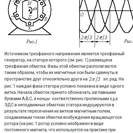
Источником трехфазного напряжения является трехфазный
генератор, на статоре которого (см. рис. 1) размещена
трехфазная обмотка. Фазы этой обмотки располагаются
таким образом, чтобы их магнитные оси были сдвинуты в
пространстве друг относительно друга на
эл. рад. На
рис. 1 каждая фаза статора условно показана в виде одного
витка. Начала обмоток принято обозначать заглавными
буквами А,В,С, а концы- соответственно прописными x,y,z.
ЭДС в неподвижных обмотках статора индуцируются в
результате пересечения их витков магнитным полем,
создаваемым током обмотки возбуждения вращающегося
ротора (на рис. 1 ротор условно изображен в виде
постоянного магнита, что используется на практике при