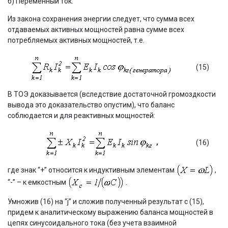
б) Переменный ток.
Из закона сохранения энергии следует, что сумма всех
отдаваемых активных мощностей равна сумме всех
потребляемых активных мощностей, т.е.
(15)
В ТОЭ доказывается (вследствие достаточной громоздкости
вывода это доказательство опустим), что баланс
соблюдается и для реактивных мощностей:
,
(16)
где знак “+” относится к индуктивным элементам
,
“-” – к емкостным
.
Умножив (16) на “j” и сложив полученный результат с (15),
придем к аналитическому выражению баланса мощностей в
цепях синусоидального тока (без учета взаимной