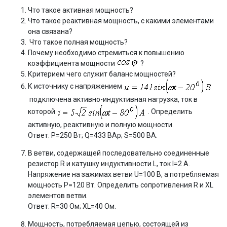
Что такое активная мощность?
Что такое реактивная мощность, с какими элементами
она связана?
Что такое полная мощность?
Почему необходимо стремиться к повышению
коэффициента мощности
?
Критерием чего служит баланс мощностей?
К источнику с напряжением
подключена активно-индуктивная нагрузка, ток в
которой
. Определить
активную, реактивную и полную мощности.
Ответ: Р=250 Вт; Q=433 ВАр; S=500 ВА.
В ветви, содержащей последовательно соединенные
резистор R и катушку индуктивности L, ток I=2 A.
Напряжение на зажимах ветви U=100 B, а потребляемая
мощность Р=120 Вт. Определить сопротивления R и XL
элементов ветви.
Ответ: R=30 Ом; XL=40 Ом.
Мощность, потребляемая цепью, состоящей из