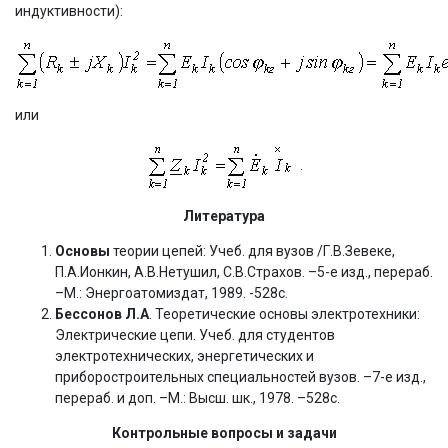
индуктивности):
или
.
Литература
Основы
теории цепей: Учеб. для вузов /Г.В.Зевеке,
П.А.Ионкин, А.В.Нетушил, С.В.Страхов. –5-е изд., перераб.
–М.: Энергоатомиздат, 1989. -528с.
Бессонов Л.А
. Теоретические основы электротехники:
Электрические цепи. Учеб. для студентов
электротехнических, энергетических и
приборостроительных специальностей вузов. –7-е изд.,
перераб. и доп. –М.: Высш. шк., 1978. –528с.
Контрольные вопросы и задачи