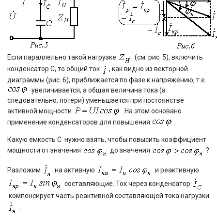
Если параллельно такой нагрузке
(см. рис. 5), включить
конденсатор С, то общий ток
, как видно из векторной
диаграммы (рис. 6), приближается по фазе к напряжению, т.е.
увеличивается, а общая величина тока (а
следовательно, потери) уменьшается при постоянстве
активной мощности
. На этом основано
применение конденсаторов для повышения
.
Какую емкость С нужно взять, чтобы повысить коэффициент
мощности от значения
до значения
?
Разложим
на активную
и реактивную
составляющие. Ток через конденсатор
компенсирует часть реактивной составляющей тока нагрузки
: