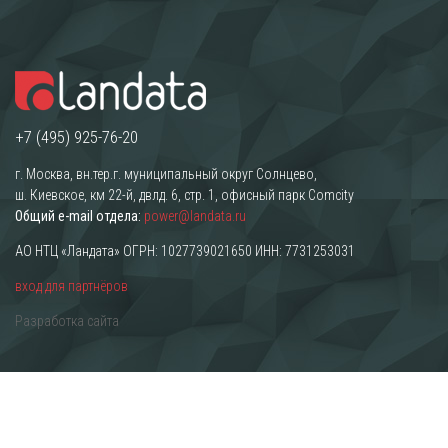
+7 (495) 925-76-20
г. Москва, вн.тер.г. муниципальный округ Солнцево,
ш. Киевское, км 22-й, двлд. 6, стр. 1, офисный парк Comcity
Общий e-mail отдела:
power@landata.ru
АО НТЦ «Ландата» ОГРН: 1027739021650 ИНН: 7731253031
вход для партнёров
Разработка сайта