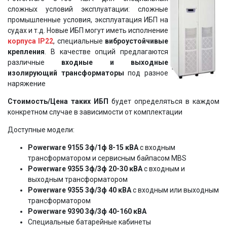
сложных условий эксплуатации: сложные
промышленные условия, эксплуатация ИБП на
судах и т.д. Новые ИБП могут иметь исполнение
корпуса IP22
, специальные
виброустойчивые
крепления
. В качестве опций предлагаются
различные
входные и выходные
изолирующий трансформаторы
под разное
наряжение
Стоимость/Цена таких ИБП
будет определяться в каждом
конкретном случае в зависимости от комплектации
Доступные модели:
Powerware 9155 3ф/1ф 8-15 кВА
с входным
трансформатором и сервисным байпасом MBS
Powerware 9355 3ф/3ф 20-30 кВА
с входным и
выходным трансформатором
Powerware 9355 3ф/3ф 40 кВА
с входным или выходным
трансформатором
Powerware 9390 3ф/3ф 40-160 кВА
Специальные батарейные кабинеты